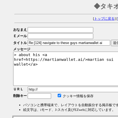
◆タキ
[
トップに戻る
] [
おなまえ
Ｅメール
タイトル
メッセージ
ＵＲＬ
削除キー
クッキー情報を保存
パソコンと携帯端末で、レイアウトを自動振分する掲示板で
絵文字は、iモード、J-スカイ及びEZwebに対応しています。