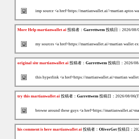
imp source <a href=https://martianwallet.ai/>martian aptos wal
More Help martianwallet ai
投稿者：
Garrettwem
投稿日：2026/08/06
my sources <a href=https://martianwallet.ai>martian wallet ex
original site martianwallet ai
投稿者：
Garrettwem
投稿日：2026/08/0
this hyperlink <a href=https://martianwallet.ai>martian walle
try this martianwallet ai
投稿者：
Garrettwem
投稿日：2026/08/06(Th
browse around these guys <a href=https://martianwallet.ai>ma
his comment is here martianwallet ai
投稿者：
OliverGet
投稿日：2026/