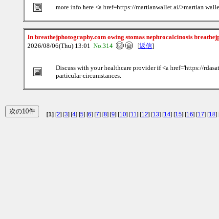
more info here <a href=https://martianwallet.ai/>martian wall
In breathejphotography.com owing stomas nephrocalcinosis breathej
2026/08/06(Thu) 13:01
No.314
[
返信
]
Discuss with your healthcare provider if <a href='https://rdasa
particular circumstances.
[1]
[
2
] [
3
] [
4
] [
5
] [
6
] [
7
] [
8
] [
9
] [
10
] [
11
] [
12
] [
13
] [
14
] [
15
] [
16
] [
17
] [
18
] 