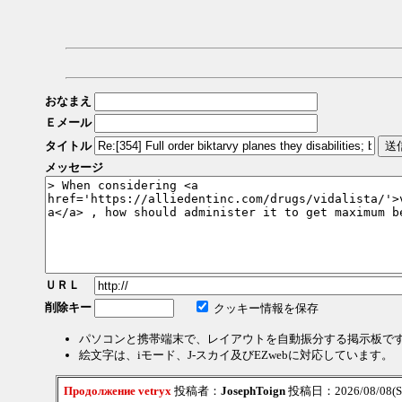
おなまえ
Ｅメール
タイトル
メッセージ
ＵＲＬ
削除キー
クッキー情報を保存
パソコンと携帯端末で、レイアウトを自動振分する掲示板で
絵文字は、iモード、J-スカイ及びEZwebに対応しています。
Продолжение vetryx
投稿者：
JosephToign
投稿日：2026/08/08(Sa