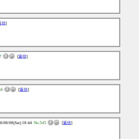
返信
]
7
[
返信
]
46
[
返信
]
8/08(Sat) 18:44
No.545
[
返信
]