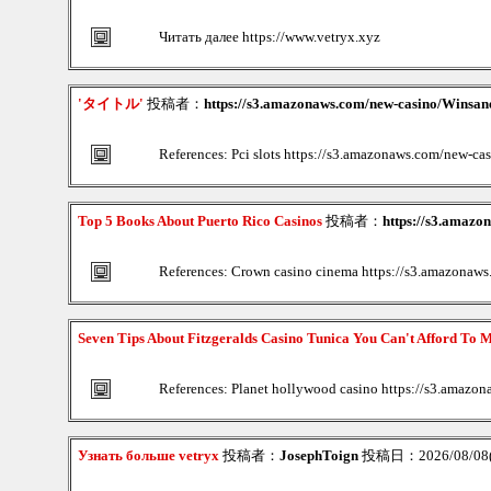
Читать далее https://www.vetryx.xyz
'タイトル'
投稿者：
https://s3.amazonaws.com/new-casino/Winsan
References: Pci slots https://s3.amazonaws.com/new-c
Top 5 Books About Puerto Rico Casinos
投稿者：
https://s3.amazo
References: Crown casino cinema https://s3.amazonaw
Seven Tips About Fitzgeralds Casino Tunica You Can't Afford To M
References: Planet hollywood casino https://s3.amazo
Узнать больше vetryx
投稿者：
JosephToign
投稿日：2026/08/08(S