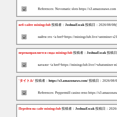
References: Novomatic slots https://s3.amazonaws.com
веб-сайте miningclub
投稿者：
JoshuaEscak
投稿日：2026/08/08(S
найти это <a href=https://miningclub.live>antminer s2
перенаправляется сюда miningclub
投稿者：
JoshuaEscak
投稿日：2
каталог <a href=https://miningclub.live/>whatsminer 
'タイトル'
投稿者：
https://s3.amazonaws.com/
投稿日：2026/08/08(
References: Peppermill casino reno https://s3.amazona
Перейти на сайт miningclub
投稿者：
JoshuaEscak
投稿日：2026/08