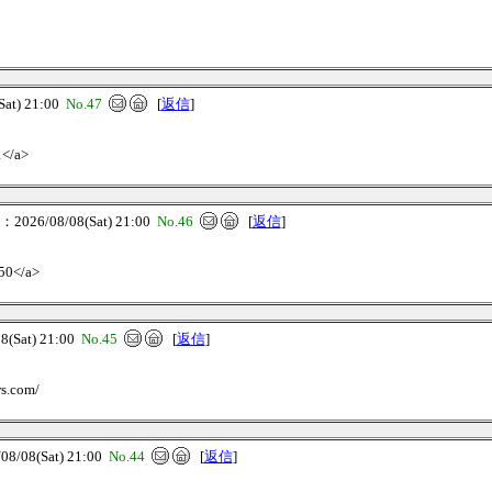
at) 21:00
No.47
[
返信
]
1</a>
026/08/08(Sat) 21:00
No.46
[
返信
]
m50</a>
Sat) 21:00
No.45
[
返信
]
ws.com/
/08(Sat) 21:00
No.44
[
返信
]