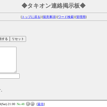
◆タキオン連絡掲示板◆
[
トップに戻る
] [
留意事項
] [
ワード検索
] [
管理用
]
す。
Sat) 21:00
No.48
[
返信
]