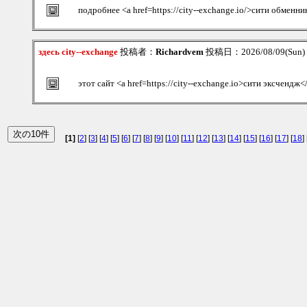
подробнее <a href=https://city--exchange.io/>сити обменни
здесь city--exchange
投稿者：
Richardvem
投稿日：2026/08/09(Sun)
этот сайт <a href=https://city--exchange.io>сити эксчендж<
[1]
[
2
] [
3
] [
4
] [
5
] [
6
] [
7
] [
8
] [
9
] [
10
] [
11
] [
12
] [
13
] [
14
] [
15
] [
16
] [
17
] [
18
] 