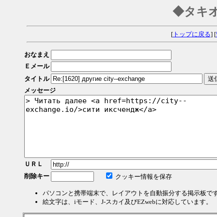
◆タキ
[
トップに戻る
] [
おなまえ
Ｅメール
タイトル
メッセージ
ＵＲＬ
削除キー
クッキー情報を保存
パソコンと携帯端末で、レイアウトを自動振分する掲示板で
絵文字は、iモード、J-スカイ及びEZwebに対応しています。