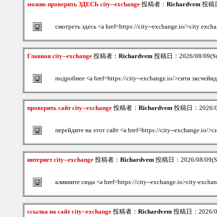
можно проверить ЗДЕСЬ city--exchange
投稿者：
Richardvem
投稿日：
смотреть здесь <a href=https://city--exchange.io/>city exch
Главная city--exchange
投稿者：
Richardvem
投稿日：2026/08/09(Su
подробнее <a href=https://city--exchange.io/>сити эксчейн
проверить сайт city--exchange
投稿者：
Richardvem
投稿日：2026/08/
перейдите на этот сайт <a href=https://city--exchange.io/
интернет city--exchange
投稿者：
Richardvem
投稿日：2026/08/09(Su
кликните сюда <a href=https://city--exchange.io>city-excha
ссылка на сайт city--exchange
投稿者：
Richardvem
投稿日：2026/08/