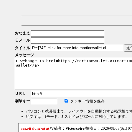
おなまえ
Ｅメール
タイトル
メッセージ
ＵＲＬ
削除キー
クッキー情報を保存
パソコンと携帯端末で、レイアウトを自動振分する掲示板で
絵文字は、iモード、J-スカイ及びEZwebに対応しています。
такой slon2-at at
投稿者：
Victorcoire
投稿日：2026/08/08(Sat) 0