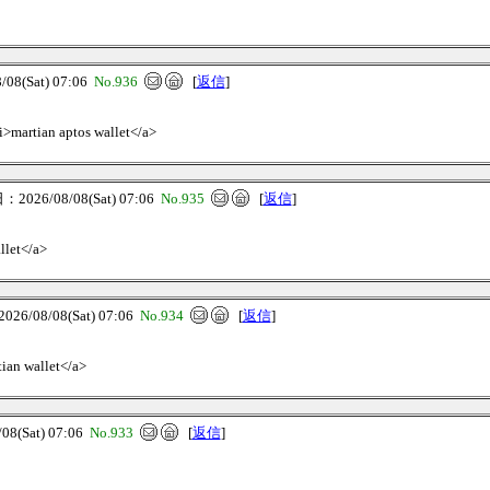
8(Sat) 07:06
No.936
[
返信
]
ai>martian aptos wallet</a>
026/08/08(Sat) 07:06
No.935
[
返信
]
llet</a>
6/08/08(Sat) 07:06
No.934
[
返信
]
tian wallet</a>
8(Sat) 07:06
No.933
[
返信
]