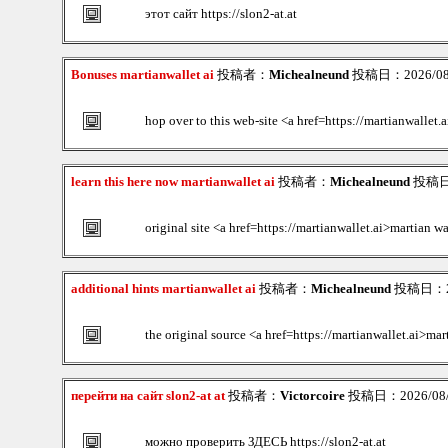
этот сайт https://slon2-at.at
Bonuses martianwallet ai
投稿者：
Michealneund
投稿日：2026/08/0
hop over to this web-site <a href=https://martianwallet.
learn this here now martianwallet ai
投稿者：
Michealneund
投稿日：2
original site <a href=https://martianwallet.ai>martian wa
additional hints martianwallet ai
投稿者：
Michealneund
投稿日：202
the original source <a href=https://martianwallet.ai>mar
перейти на сайт slon2-at at
投稿者：
Victorcoire
投稿日：2026/08/0
можно проверить ЗДЕСЬ https://slon2-at.at