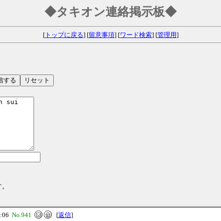
◆タキオン連絡掲示板◆
[
トップに戻る
] [
留意事項
] [
ワード検索
] [
管理用
]
す。
7:06
No.941
[
返信
]