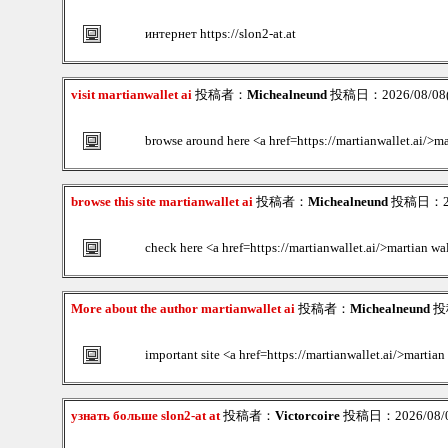
интернет https://slon2-at.at
visit martianwallet ai
投稿者：
Michealneund
投稿日：2026/08/08(S
browse around here <a href=https://martianwallet.ai/>ma
browse this site martianwallet ai
投稿者：
Michealneund
投稿日：2026
check here <a href=https://martianwallet.ai/>martian wa
More about the author martianwallet ai
投稿者：
Michealneund
投稿
important site <a href=https://martianwallet.ai/>martian
узнать больше slon2-at at
投稿者：
Victorcoire
投稿日：2026/08/08