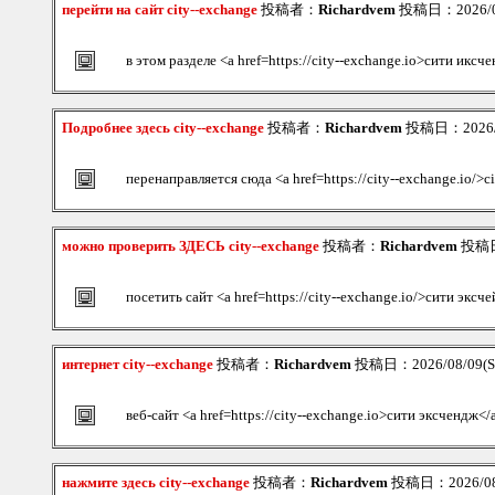
перейти на сайт city--exchange
投稿者：
Richardvem
投稿日：2026/08
в этом разделе <a href=https://city--exchange.io>сити иксч
Подробнее здесь city--exchange
投稿者：
Richardvem
投稿日：2026/08
перенаправляется сюда <a href=https://city--exchange.io/>c
можно проверить ЗДЕСЬ city--exchange
投稿者：
Richardvem
投稿日：
посетить сайт <a href=https://city--exchange.io/>сити эксч
интернет city--exchange
投稿者：
Richardvem
投稿日：2026/08/09(Su
веб-сайт <a href=https://city--exchange.io>сити эксчендж</
нажмите здесь city--exchange
投稿者：
Richardvem
投稿日：2026/08/