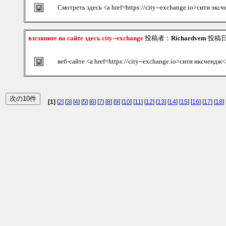
Смотреть здесь <a href=https://city--exchange.io>сити экс
взгляните на сайте здесь city--exchange
投稿者：
Richardvem
投稿日：2
веб-сайте <a href=https://city--exchange.io>сити иксчендж<
[1]
[
2
] [
3
] [
4
] [
5
] [
6
] [
7
] [
8
] [
9
] [
10
] [
11
] [
12
] [
13
] [
14
] [
15
] [
16
] [
17
] [
18
] 