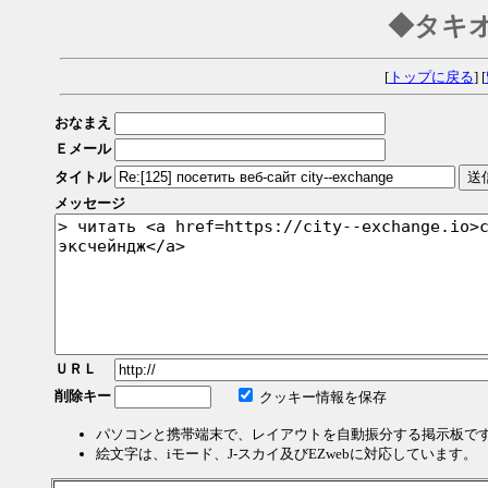
◆タキ
[
トップに戻る
] [
おなまえ
Ｅメール
タイトル
メッセージ
ＵＲＬ
削除キー
クッキー情報を保存
パソコンと携帯端末で、レイアウトを自動振分する掲示板で
絵文字は、iモード、J-スカイ及びEZwebに対応しています。