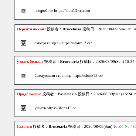
подробнее https://slon13-cc.com
Перейти на сайт
投稿者：
Brucetaria
投稿日：2026/08/09(Sun) 16:
смотреть здесь https://slonz12.cc/
узнать больше
投稿者：
Brucetaria
投稿日：2026/08/09(Sun) 16:3
Следующая страница https://slonz13.cc/
Продолжение
投稿者：
Brucetaria
投稿日：2026/08/09(Sun) 16:34
узнать https://slonz13.cc
Главная
投稿者：
Brucetaria
投稿日：2026/08/09(Sun) 16:34
No.48