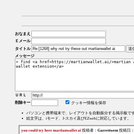
おなまえ
Ｅメール
タイトル
メッセージ
ＵＲＬ
削除キー
クッキー情報を保存
パソコンと携帯端末で、レイアウトを自動振分する掲示板で
絵文字は、iモード、J-スカイ及びEZwebに対応しています。
you could try here martianwallet ai
投稿者：
Garrettwem
投稿日：202