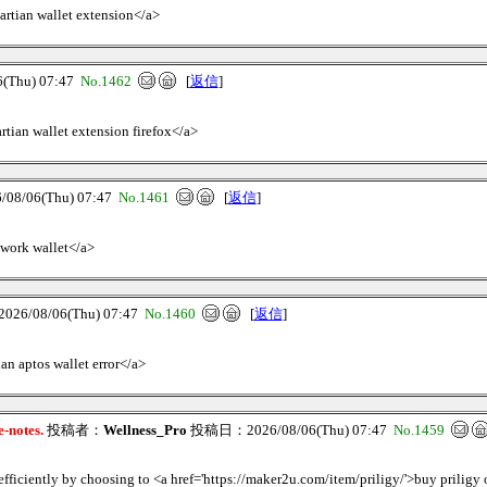
artian wallet extension</a>
Thu) 07:47
No.1462
[
返信
]
rtian wallet extension firefox</a>
8/06(Thu) 07:47
No.1461
[
返信
]
twork wallet</a>
6/08/06(Thu) 07:47
No.1460
[
返信
]
ian aptos wallet error</a>
e-notes.
投稿者：
Wellness_Pro
投稿日：2026/08/06(Thu) 07:47
No.1459
efficiently by choosing to <a href='https://maker2u.com/item/priligy/'>buy priligy 