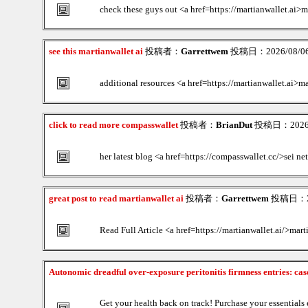
check these guys out <a href=https://martianwallet.ai>m
see this martianwallet ai
投稿者：
Garrettwem
投稿日：2026/08/06(
additional resources <a href=https://martianwallet.ai>ma
click to read more compasswallet
投稿者：
BrianDut
投稿日：2026/0
her latest blog <a href=https://compasswallet.cc/>sei ne
great post to read martianwallet ai
投稿者：
Garrettwem
投稿日：202
Read Full Article <a href=https://martianwallet.ai/>mart
Autonomic dreadful over-exposure peritonitis firmness entries: cas
Get your health back on track! Purchase your essentials 