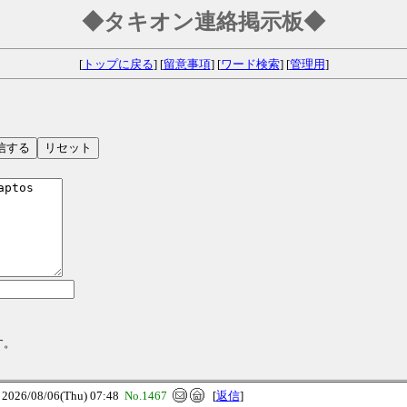
◆タキオン連絡掲示板◆
[
トップに戻る
] [
留意事項
] [
ワード検索
] [
管理用
]
す。
6/08/06(Thu) 07:48
No.1467
[
返信
]