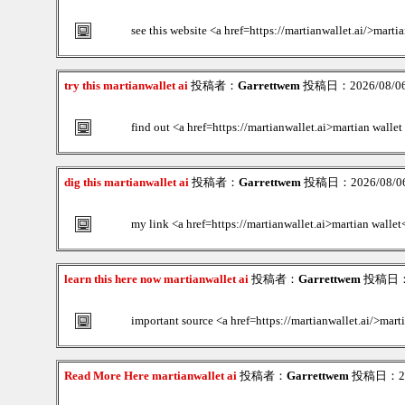
see this website <a href=https://martianwallet.ai/>marti
try this martianwallet ai
投稿者：
Garrettwem
投稿日：2026/08/06(
find out <a href=https://martianwallet.ai>martian wall
dig this martianwallet ai
投稿者：
Garrettwem
投稿日：2026/08/06(
my link <a href=https://martianwallet.ai>martian wallet
learn this here now martianwallet ai
投稿者：
Garrettwem
投稿日：20
important source <a href=https://martianwallet.ai/>mart
Read More Here martianwallet ai
投稿者：
Garrettwem
投稿日：2026