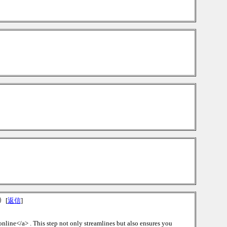
[
返信
]
online</a> . This step not only streamlines but also ensures you