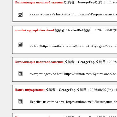
Оптимизация налогооблажения
投稿者：
GeorgeFap
投稿日：2026/08
нажмите здесь <a href=https://turbion.me>Реорганизация</
mostbet app apk download
投稿者：
RafaelDef
投稿日：2026/08/07(Fr
<a href=https://mostbet-mu.com/>mostbet trkiye giri</a> - most
Оптимизация налогооблажения
投稿者：
GeorgeFap
投稿日：2026/08
смотреть здесь <a href=https://turbion.me/>Купить ооо</a>
Поиск информации
投稿者：
GeorgeFap
投稿日：2026/08/07(Fri) 1
Перейти на сайт <a href=https://turbion.me/>Ликвидация, 