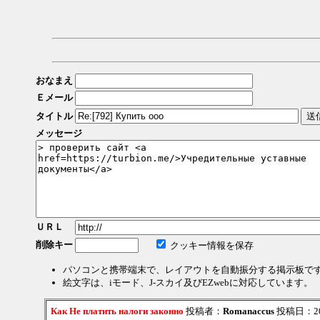
おなまえ
Ｅメール
タイトル
メッセージ
ＵＲＬ
削除キー
クッキー情報を保存
パソコンと携帯端末で、レイアウトを自動振分する掲示板で
絵文字は、iモード、J-スカイ及びEZwebに対応しています。
Как Не платить налоги законно
投稿者：
Romanaccus
投稿日：2026