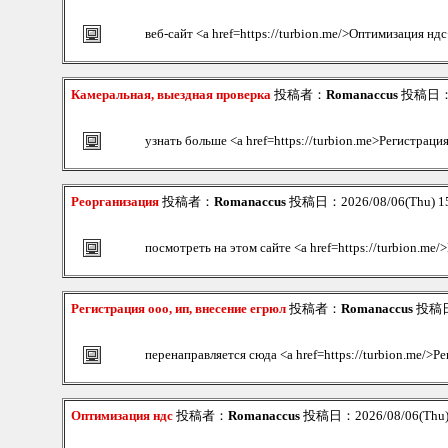
веб-сайт <a href=https://turbion.me/>Оптимизация ндс
Камеральная, выездная проверка
投稿者：
Romanaccus
投稿日：20
узнать больше <a href=https://turbion.me>Регистрация
Реорганизация
投稿者：
Romanaccus
投稿日：2026/08/06(Thu) 1
посмотреть на этом сайте <a href=https://turbion.me/
Регистрация ооо, ип, внесение егрюл
投稿者：
Romanaccus
投稿日：
перенаправляется сюда <a href=https://turbion.me/>Р
Оптимизация ндс
投稿者：
Romanaccus
投稿日：2026/08/06(Thu)