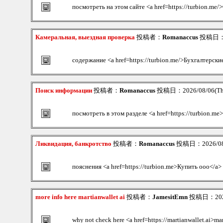
посмотреть на этом сайте <a href=https://turbion.m
Камеральная, выездная проверка
投稿者：
Romanaccus
投稿日：20
содержание <a href=https://turbion.me/>Бухгалтерски
Поиск информации
投稿者：
Romanaccus
投稿日：2026/08/06(Th
посмотреть в этом разделе <a href=https://turbion.m
Ликвидация, банкротство
投稿者：
Romanaccus
投稿日：2026/08/
пояснения <a href=https://turbion.me>Купить ооо</a>
more info here martianwallet ai
投稿者：
JamesitEmn
投稿日：2026/
why not check here <a href=https://martianwallet.ai>ma