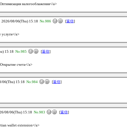
e/>Оптимизация налогооблажения</a>
26/08/06(Thu) 15:18
No.986
[
返信
]
е услуги</a>
u) 15:18
No.985
[
返信
]
e>Открытие счета</a>
06(Thu) 15:18
No.984
[
返信
]
08/06(Thu) 15:18
No.983
[
返信
]
rtian wallet extension</a>