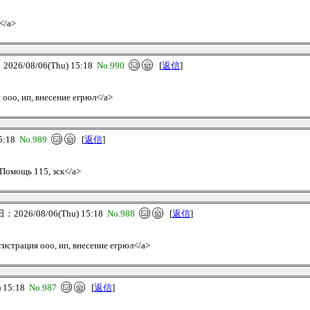
</a>
26/08/06(Thu) 15:18
No.990
[
返信
]
 ооо, ип, внесение егрюл</a>
5:18
No.989
[
返信
]
>Помощь 115, зск</a>
2026/08/06(Thu) 15:18
No.988
[
返信
]
егистрация ооо, ип, внесение егрюл</a>
 15:18
No.987
[
返信
]