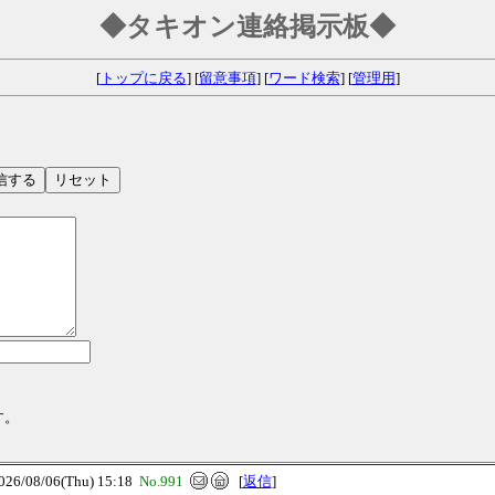
◆タキオン連絡掲示板◆
[
トップに戻る
] [
留意事項
] [
ワード検索
] [
管理用
]
す。
/08/06(Thu) 15:18
No.991
[
返信
]