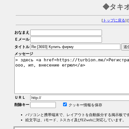
◆タキ
[
トップに戻る
] [
おなまえ
Ｅメール
タイトル
メッセージ
ＵＲＬ
削除キー
クッキー情報を保存
パソコンと携帯端末で、レイアウトを自動振分する掲示板で
絵文字は、iモード、J-スカイ及びEZwebに対応しています。