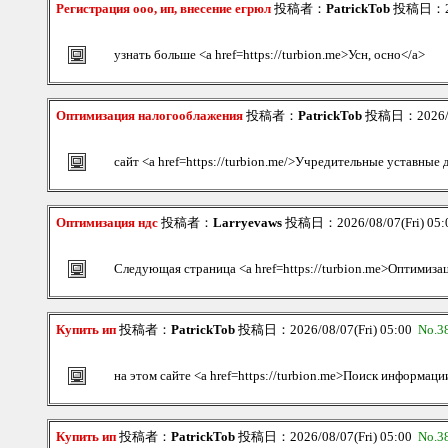
Регистрация ооо, ип, внесение егрюл
投稿者：
PatrickTob
投稿日：202
узнать больше <a href=https://turbion.me>Усн, осно</a>
Оптимизация налогооблажения
投稿者：
PatrickTob
投稿日：2026/08
сайт <a href=https://turbion.me/>Учредительные уставные
Оптимизация ндс
投稿者：
Larryevaws
投稿日：2026/08/07(Fri) 05
Следующая страница <a href=https://turbion.me>Оптимиза
Купить ип
投稿者：
PatrickTob
投稿日：2026/08/07(Fri) 05:00
No.3
на этом сайте <a href=https://turbion.me>Поиск информаци
Купить ип
投稿者：
PatrickTob
投稿日：2026/08/07(Fri) 05:00
No.3