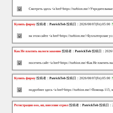
Смотреть здесь <a href=https://turbion.me/>Учредительны
Купить фирму
投稿者：
PatrickTob
投稿日：2026/08/07(Fri) 05:00
на этом сайте <a href=https://turbion.me/>Бухгалтерские ус
Как Не платить налоги законно
投稿者：
PatrickTob
投稿日：2026/08
посетить сайт <a href=https://turbion.me>Как Не платить н
Купить фирму
投稿者：
PatrickTob
投稿日：2026/08/07(Fri) 05:00
подробнее здесь <a href=https://turbion.me/>Помощь 115, з
Регистрация ооо, ип, внесение егрюл
投稿者：
PatrickTob
投稿日：202