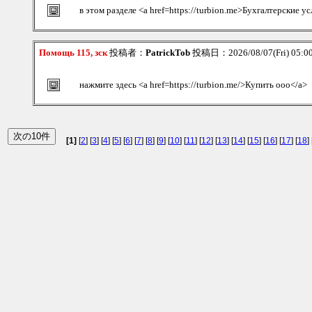
в этом разделе <a href=https://turbion.me>Бухгалтерские у
Помощь 115, зск
投稿者：
PatrickTob
投稿日：2026/08/07(Fri) 05:
нажмите здесь <a href=https://turbion.me/>Купить ооо</a>
[1]
[
2
] [
3
] [
4
] [
5
] [
6
] [
7
] [
8
] [
9
] [
10
] [
11
] [
12
] [
13
] [
14
] [
15
] [
16
] [
17
] [
18
] 