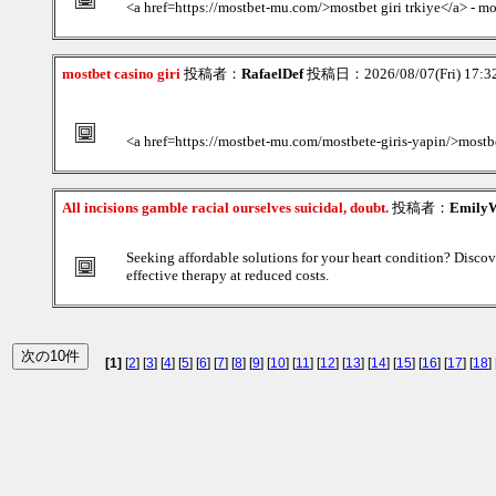
<a href=https://mostbet-mu.com/>mostbet giri trkiye</a> - mo
mostbet casino giri
投稿者：
RafaelDef
投稿日：2026/08/07(Fri) 17:
<a href=https://mostbet-mu.com/mostbete-giris-yapin/>mostbet
All incisions gamble racial ourselves suicidal, doubt.
投稿者：
Emily
Seeking affordable solutions for your heart condition? Discov
effective therapy at reduced costs.
[1]
[
2
] [
3
] [
4
] [
5
] [
6
] [
7
] [
8
] [
9
] [
10
] [
11
] [
12
] [
13
] [
14
] [
15
] [
16
] [
17
] [
18
] 