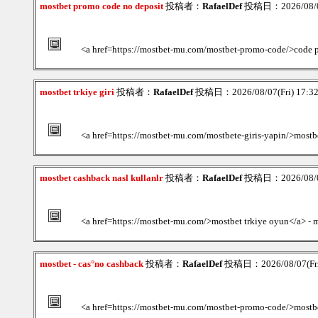
mostbet promo code no deposit
投稿者：
RafaelDef
投稿日：2026/08/07
<a href=https://mostbet-mu.com/mostbet-promo-code/>code pr
mostbet trkiye giri
投稿者：
RafaelDef
投稿日：2026/08/07(Fri) 17:3
<a href=https://mostbet-mu.com/mostbete-giris-yapin/>mostbet 
mostbet cashback nasl kullanlr
投稿者：
RafaelDef
投稿日：2026/08/07
<a href=https://mostbet-mu.com/>mostbet trkiye oyun</a> - m
mostbet - cas°no cashback
投稿者：
RafaelDef
投稿日：2026/08/07(Fri
<a href=https://mostbet-mu.com/mostbet-promo-code/>mostbet