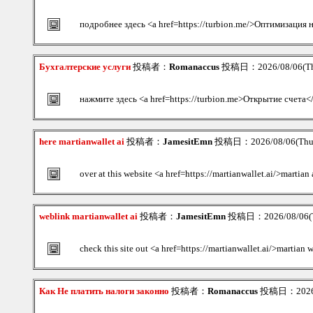
подробнее здесь <a href=https://turbion.me/>Оптимизация
Бухгалтерские услуги
投稿者：
Romanaccus
投稿日：2026/08/06(Th
нажмите здесь <a href=https://turbion.me>Открытие счета<
here martianwallet ai
投稿者：
JamesitEmn
投稿日：2026/08/06(Thu
over at this website <a href=https://martianwallet.ai/>martian 
weblink martianwallet ai
投稿者：
JamesitEmn
投稿日：2026/08/06(T
check this site out <a href=https://martianwallet.ai/>martian 
Как Не платить налоги законно
投稿者：
Romanaccus
投稿日：2026/0