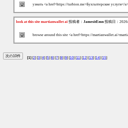
узнать <a href=https://turbion.me>Бухгалтерские услуги</a
look at this site martianwallet ai
投稿者：
JamesitEmn
投稿日：2026/08
browse around this site <a href=https://martianwallet.ai>mart
[1]
[
2
] [
3
] [
4
] [
5
] [
6
] [
7
] [
8
] [
9
] [
10
] [
11
] [
12
] [
13
] [
14
] [
15
]