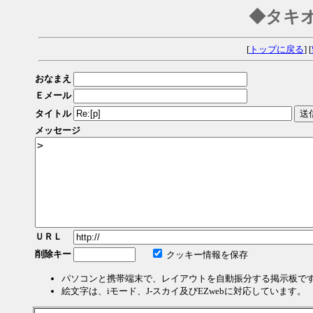
◆タキ
[
トップに戻る
] [
おなまえ
Ｅメール
タイトル
メッセージ
ＵＲＬ
削除キー
クッキー情報を保存
パソコンと携帯端末で、レイアウトを自動振分する掲示板で
絵文字は、iモード、J-スカイ及びEZwebに対応しています。