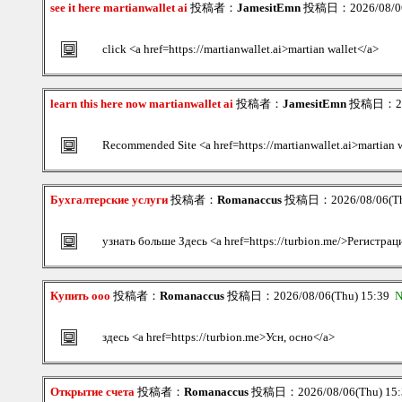
see it here martianwallet ai
投稿者：
JamesitEmn
投稿日：2026/08/06
click <a href=https://martianwallet.ai>martian wallet</a>
learn this here now martianwallet ai
投稿者：
JamesitEmn
投稿日：2026
Recommended Site <a href=https://martianwallet.ai>martian 
Бухгалтерские услуги
投稿者：
Romanaccus
投稿日：2026/08/06(Th
узнать больше Здесь <a href=https://turbion.me/>Регистрац
Купить ооо
投稿者：
Romanaccus
投稿日：2026/08/06(Thu) 15:39
N
здесь <a href=https://turbion.me>Усн, осно</a>
Открытие счета
投稿者：
Romanaccus
投稿日：2026/08/06(Thu) 15