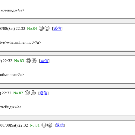
 эксчейндж</a>
08(Sat) 22:32
No.84
[
返信
]
.live>whatsminer m50</a>
) 22:32
No.83
[
返信
]
и обменник</a>
 22:32
No.82
[
返信
]
эксчейндж</a>
/08(Sat) 22:32
No.81
[
返信
]