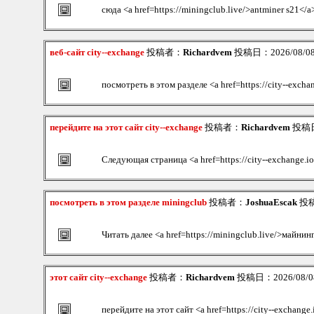
сюда <a href=https://miningclub.live/>antminer s21</a
веб-сайт city--exchange
投稿者：
Richardvem
投稿日：2026/08/08(
посмотреть в этом разделе <a href=https://city--exch
перейдите на этот сайт city--exchange
投稿者：
Richardvem
投稿日：
Следующая страница <a href=https://city--exchange.
посмотреть в этом разделе miningclub
投稿者：
JoshuaEscak
投稿日
Читать далее <a href=https://miningclub.live/>майнин
этот сайт city--exchange
投稿者：
Richardvem
投稿日：2026/08/08(
перейдите на этот сайт <a href=https://city--exchang