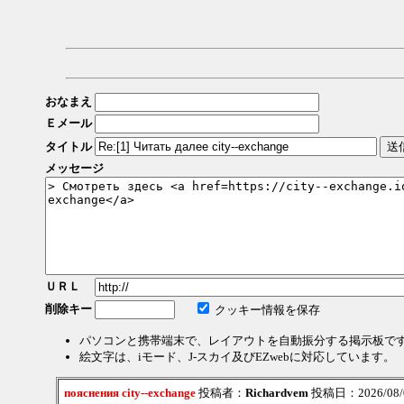
おなまえ
Ｅメール
タイトル
メッセージ
ＵＲＬ
削除キー
クッキー情報を保存
パソコンと携帯端末で、レイアウトを自動振分する掲示板で
絵文字は、iモード、J-スカイ及びEZwebに対応しています。
пояснения city--exchange
投稿者：
Richardvem
投稿日：2026/08/08