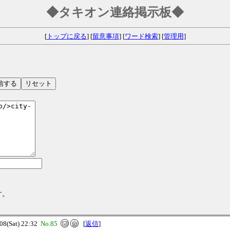
◆タキオン連絡掲示板◆
[
トップに戻る
] [
留意事項
] [
ワード検索
] [
管理用
]
す。
(Sat) 22:32
No.85
[
返信
]