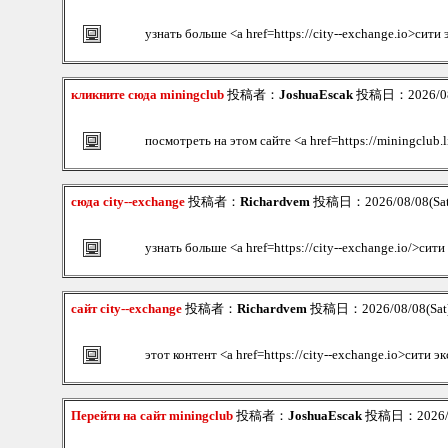
узнать больше <a href=https://city--exchange.io>сити
кликните сюда miningclub
投稿者：
JoshuaEscak
投稿日：2026/08/
посмотреть на этом сайте <a href=https://miningclub
сюда city--exchange
投稿者：
Richardvem
投稿日：2026/08/08(Sat
узнать больше <a href=https://city--exchange.io/>сит
сайт city--exchange
投稿者：
Richardvem
投稿日：2026/08/08(Sat)
этот контент <a href=https://city--exchange.io>сити 
Перейти на сайт miningclub
投稿者：
JoshuaEscak
投稿日：2026/08