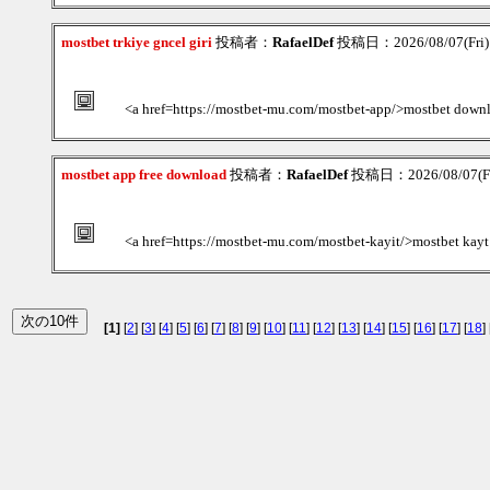
mostbet trkiye gncel giri
投稿者：
RafaelDef
投稿日：2026/08/07(Fri)
<a href=https://mostbet-mu.com/mostbet-app/>mostbet downloa
mostbet app free download
投稿者：
RafaelDef
投稿日：2026/08/07(Fr
<a href=https://mostbet-mu.com/mostbet-kayit/>mostbet kayt 
[1]
[
2
] [
3
] [
4
] [
5
] [
6
] [
7
] [
8
] [
9
] [
10
] [
11
] [
12
] [
13
] [
14
] [
15
] [
16
] [
17
] [
18
] 