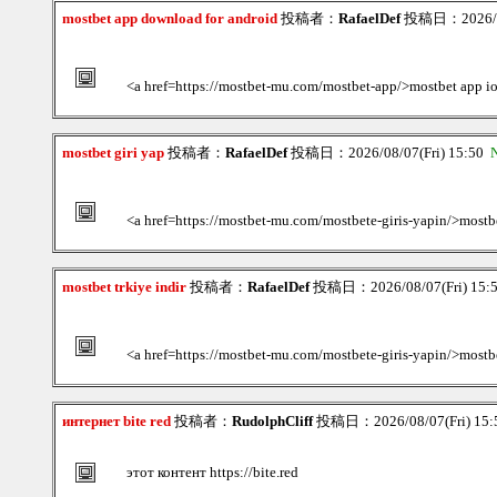
mostbet app download for android
投稿者：
RafaelDef
投稿日：2026/08
<a href=https://mostbet-mu.com/mostbet-app/>mostbet app ios
mostbet giri yap
投稿者：
RafaelDef
投稿日：2026/08/07(Fri) 15:50
<a href=https://mostbet-mu.com/mostbete-giris-yapin/>mostbe
mostbet trkiye indir
投稿者：
RafaelDef
投稿日：2026/08/07(Fri) 15:
<a href=https://mostbet-mu.com/mostbete-giris-yapin/>mostbet
интернет bite red
投稿者：
RudolphCliff
投稿日：2026/08/07(Fri) 15
этот контент https://bite.red