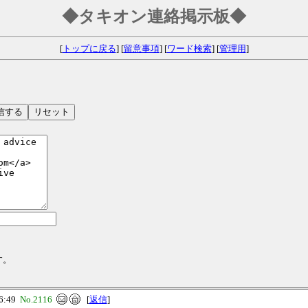
◆タキオン連絡掲示板◆
[
トップに戻る
] [
留意事項
] [
ワード検索
] [
管理用
]
す。
6:49
No.2116
[
返信
]