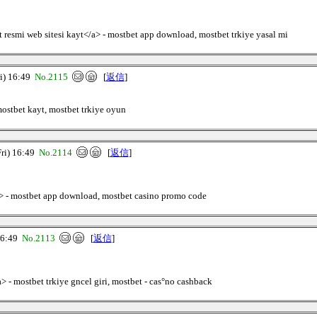
resmi web sitesi kayt</a> - mostbet app download, mostbet trkiye yasal mi
) 16:49
No.2115
[
返信
]
ostbet kayt, mostbet trkiye oyun
i) 16:49
No.2114
[
返信
]
a> - mostbet app download, mostbet casino promo code
16:49
No.2113
[
返信
]
> - mostbet trkiye gncel giri, mostbet - cas°no cashback