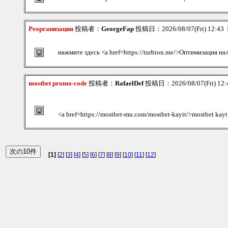
Реорганизация
投稿者：
GeorgeFap
投稿日：2026/08/07(Fri) 12:43
нажмите здесь <a href=https://turbion.me/>Оптимизация н
mostbet promo-code
投稿者：
RafaelDef
投稿日：2026/08/07(Fri) 12
<a href=https://mostbet-mu.com/mostbet-kayit/>mostbet kayt 
[1]
[
2
] [
3
] [
4
] [
5
] [
6
] [
7
] [
8
] [
9
] [
10
] [
11
] [
12
]