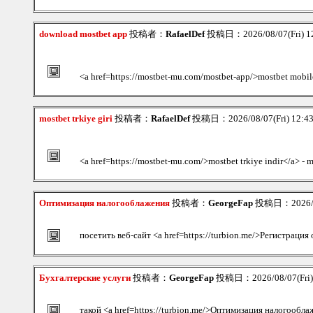
download mostbet app
投稿者：
RafaelDef
投稿日：2026/08/07(Fri) 1
<a href=https://mostbet-mu.com/mostbet-app/>mostbet mobile
mostbet trkiye giri
投稿者：
RafaelDef
投稿日：2026/08/07(Fri) 12:4
<a href=https://mostbet-mu.com/>mostbet trkiye indir</a> - mo
Оптимизация налогооблажения
投稿者：
GeorgeFap
投稿日：2026/08
посетить веб-сайт <a href=https://turbion.me/>Регистрация
Бухгалтерские услуги
投稿者：
GeorgeFap
投稿日：2026/08/07(Fri)
такой <a href=https://turbion.me/>Оптимизация налогообл