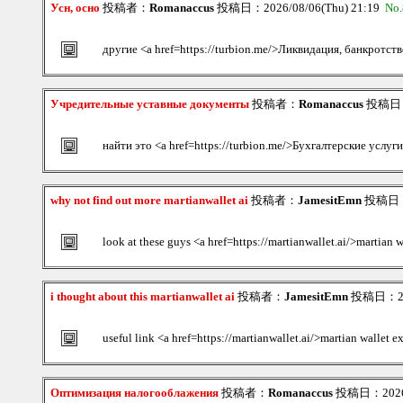
Усн, осно
投稿者：
Romanaccus
投稿日：2026/08/06(Thu) 21:19
No.
другие <a href=https://turbion.me/>Ликвидация, банкротст
Учредительные уставные документы
投稿者：
Romanaccus
投稿日：2
найти это <a href=https://turbion.me/>Бухгалтерские услуг
why not find out more martianwallet ai
投稿者：
JamesitEmn
投稿日：20
look at these guys <a href=https://martianwallet.ai/>martian 
i thought about this martianwallet ai
投稿者：
JamesitEmn
投稿日：2026
useful link <a href=https://martianwallet.ai/>martian wallet 
Оптимизация налогооблажения
投稿者：
Romanaccus
投稿日：2026/0