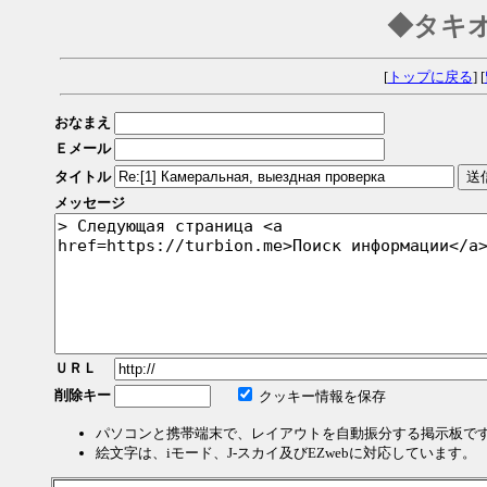
◆タキ
[
トップに戻る
] [
おなまえ
Ｅメール
タイトル
メッセージ
ＵＲＬ
削除キー
クッキー情報を保存
パソコンと携帯端末で、レイアウトを自動振分する掲示板で
絵文字は、iモード、J-スカイ及びEZwebに対応しています。