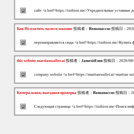
сайт <a href=https://turbion.me>Учредительные уставные 
Как Не платить налоги законно
投稿者：
Romanaccus
投稿日：2026/0
перенаправляется сюда <a href=https://turbion.me>Купить
this website martianwallet ai
投稿者：
JamesitEmn
投稿日：2026/08/0
company website <a href=https://martianwallet.ai>martian sui
Камеральная, выездная проверка
投稿者：
Romanaccus
投稿日：2026
Следующая страница <a href=https://turbion.me>Поиск ин