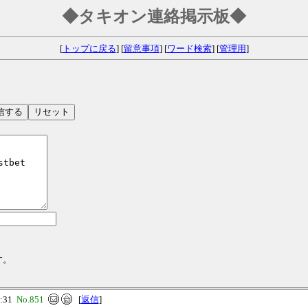
◆タキオン連絡掲示板◆
[
トップに戻る
] [
留意事項
] [
ワード検索
] [
管理用
]
す。
3:31
No.851
[
返信
]