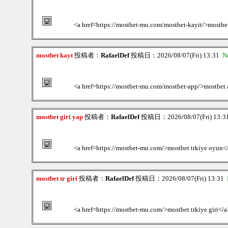
<a href=https://mostbet-mu.com/mostbet-kayit/>mostbet c
mostbet kayt
投稿者：
RafaelDef
投稿日：2026/08/07(Fri) 13:31
N
<a href=https://mostbet-mu.com/mostbet-app/>mostbet
mostbet giri yap
投稿者：
RafaelDef
投稿日：2026/08/07(Fri) 13:
<a href=https://mostbet-mu.com/>mostbet trkiye oyun</
mostbet tr giri
投稿者：
RafaelDef
投稿日：2026/08/07(Fri) 13:31
<a href=https://mostbet-mu.com/>mostbet trkiye giri</a