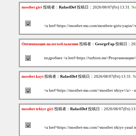
mostbet giri
投稿者：
RafaelDef
投稿日：2026/08/07(Fri) 13:31
No
<a href=https://mostbet-mu.com/mostbete-giris-yapin/>m
Оптимизация налогооблажения
投稿者：
GeorgeFap
投稿日：2026/
подробнее <a href=https://turbion.me>Реорганизация<
mostbet kayt
投稿者：
RafaelDef
投稿日：2026/08/07(Fri) 13:31
N
<a href=https://mostbet-mu.com/>mostbet trkiye</a> - m
mostbet trkiye giri
投稿者：
RafaelDef
投稿日：2026/08/07(Fri) 13
<a href=https://mostbet-mu.com/>mostbet trkiye yasal m