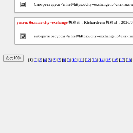
Смотреть здесь <a href=https://city--exchange.io>сити эк
узнать больше city--exchange
投稿者：
Richardvem
投稿日：2026/08/
выберите ресурсы <a href=https://city--exchange.io>сити 
[1]
[
2
] [
3
] [
4
] [
5
] [
6
] [
7
] [
8
] [
9
] [
10
] [
11
] [
12
] [
13
] [
14
] [
15
] [
16
] [
17
] [
18
] 