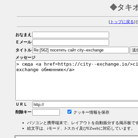
◆タキ
[
トップに戻る
] [
おなまえ
Ｅメール
タイトル
メッセージ
ＵＲＬ
削除キー
クッキー情報を保存
パソコンと携帯端末で、レイアウトを自動振分する掲示板で
絵文字は、iモード、J-スカイ及びEZwebに対応しています。