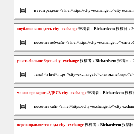
в этом разделе <a href=https://city--exchange.io>city excha
опубликовано здесь city--exchange
投稿者：
Richardvem
投稿日：2026
посетить веб-сайт <a href=https://city--exchange.io/>сити 
узнать больше Здесь city--exchange
投稿者：
Richardvem
投稿日：202
такой <a href=https://city--exchange.io>сити эксчейндж</a>
можно проверить ЗДЕСЬ city--exchange
投稿者：
Richardvem
投稿日：
посетить сайт <a href=https://city--exchange.io/>city exch
перенаправляется сюда city--exchange
投稿者：
Richardvem
投稿日：2