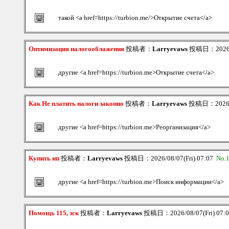
такой <a href=https://turbion.me/>Открытие счета</a>
Оптимизация налогооблажения
投稿者：
Larryevaws
投稿日：2026/08
другие <a href=https://turbion.me>Открытие счета</a>
Как Не платить налоги законно
投稿者：
Larryevaws
投稿日：2026/08
другие <a href=https://turbion.me>Реорганизация</a>
Купить ип
投稿者：
Larryevaws
投稿日：2026/08/07(Fri) 07:07
No.
другие <a href=https://turbion.me>Поиск информации</a>
Помощь 115, зск
投稿者：
Larryevaws
投稿日：2026/08/07(Fri) 07: