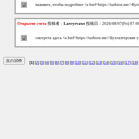
нажмите, чтобы подробнее <a href=https://turbion.me/>Куп
Открытие счета
投稿者：
Larryevaws
投稿日：2026/08/07(Fri) 07:
смотреть здесь <a href=https://turbion.me/>Бухгалтерские 
[1]
[
2
] [
3
] [
4
] [
5
] [
6
] [
7
] [
8
] [
9
] [
10
] [
11
] [
12
] [
13
] [
14
] [
15
] [
16
] [
17
] [
18
] 