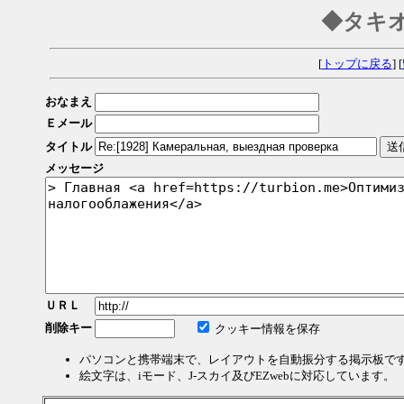
◆タキ
[
トップに戻る
] [
おなまえ
Ｅメール
タイトル
メッセージ
ＵＲＬ
削除キー
クッキー情報を保存
パソコンと携帯端末で、レイアウトを自動振分する掲示板で
絵文字は、iモード、J-スカイ及びEZwebに対応しています。