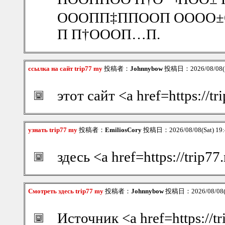
ОООПП‡ППООП ОООО±
П П†ОООП…П.
ссылка на сайт trip77 my
投稿者：
Johnnybow
投稿日：2026/08/08(S
этот сайт <a href=https://
узнать trip77 my
投稿者：
EmiliosCory
投稿日：2026/08/08(Sat) 19
здесь <a href=https://trip7
Смотреть здесь trip77 my
投稿者：
Johnnybow
投稿日：2026/08/08(S
Источник <a href=https://