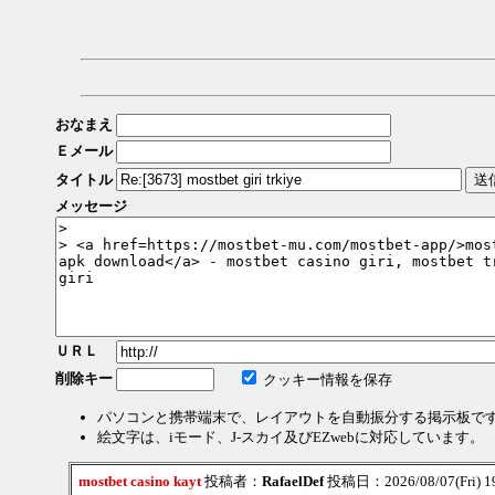
おなまえ
Ｅメール
タイトル
メッセージ
ＵＲＬ
削除キー
クッキー情報を保存
パソコンと携帯端末で、レイアウトを自動振分する掲示板で
絵文字は、iモード、J-スカイ及びEZwebに対応しています。
mostbet casino kayt
投稿者：
RafaelDef
投稿日：2026/08/07(Fri) 1