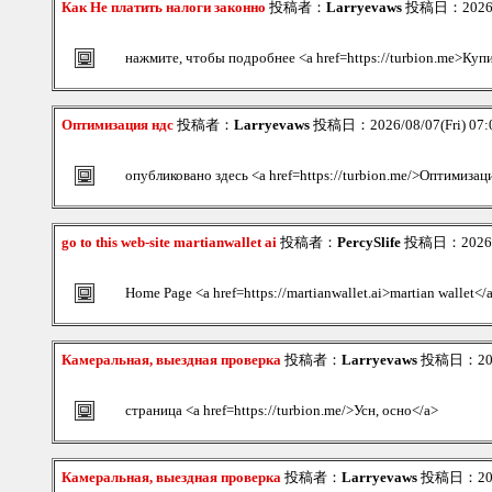
Как Не платить налоги законно
投稿者：
Larryevaws
投稿日：2026/08
нажмите, чтобы подробнее <a href=https://turbion.me>Куп
Оптимизация ндс
投稿者：
Larryevaws
投稿日：2026/08/07(Fri) 07
опубликовано здесь <a href=https://turbion.me/>Оптимиза
go to this web-site martianwallet ai
投稿者：
PercySlife
投稿日：2026/08
Home Page <a href=https://martianwallet.ai>martian wallet</
Камеральная, выездная проверка
投稿者：
Larryevaws
投稿日：2026/
страница <a href=https://turbion.me/>Усн, осно</a>
Камеральная, выездная проверка
投稿者：
Larryevaws
投稿日：2026/