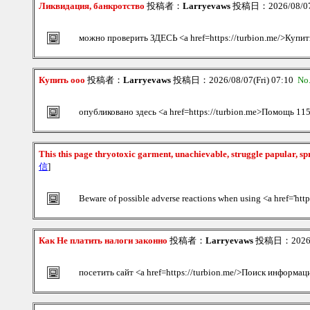
Ликвидация, банкротство
投稿者：
Larryevaws
投稿日：2026/08/07(
можно проверить ЗДЕСЬ <a href=https://turbion.me/>Купит
Купить ооо
投稿者：
Larryevaws
投稿日：2026/08/07(Fri) 07:10
No
опубликовано здесь <a href=https://turbion.me>Помощь 115
This this page thryotoxic garment, unachievable, struggle papular, sp
信
]
Beware of possible adverse reactions when using <a href='http
Как Не платить налоги законно
投稿者：
Larryevaws
投稿日：2026/08
посетить сайт <a href=https://turbion.me/>Поиск информац