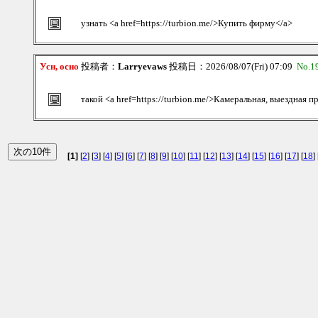
узнать <a href=https://turbion.me/>Купить фирму</a>
Усн, осно
投稿者：
Larryevaws
投稿日：2026/08/07(Fri) 07:09
No.1
такой <a href=https://turbion.me/>Камеральная, выездная п
[1]
[
2
] [
3
] [
4
] [
5
] [
6
] [
7
] [
8
] [
9
] [
10
] [
11
] [
12
] [
13
] [
14
] [
15
] [
16
] [
17
] [
18
] 