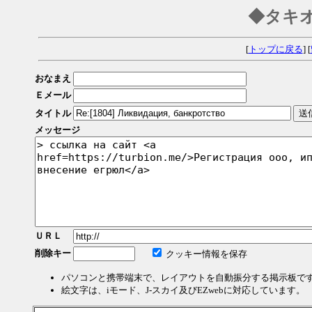
◆タキ
[
トップに戻る
] [
おなまえ
Ｅメール
タイトル
メッセージ
ＵＲＬ
削除キー
クッキー情報を保存
パソコンと携帯端末で、レイアウトを自動振分する掲示板で
絵文字は、iモード、J-スカイ及びEZwebに対応しています。