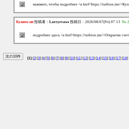
нажмите, чтобы подробнее <a href=https://turbion.me/>Ку
Купить ип
投稿者：
Larryevaws
投稿日：2026/08/07(Fri) 07:13
No.
подробнее здесь <a href=https://turbion.me/>Открытие сче
[1]
[
2
] [
3
] [
4
] [
5
] [
6
] [
7
] [
8
] [
9
] [
10
] [
11
] [
12
] [
13
] [
14
] [
15
] [
16
] [
17
] [
18
] 