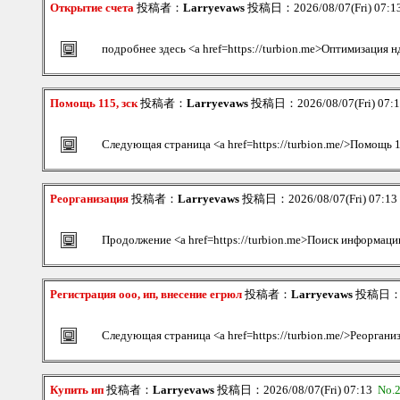
Открытие счета
投稿者：
Larryevaws
投稿日：2026/08/07(Fri) 07:
подробнее здесь <a href=https://turbion.me>Оптимизация н
Помощь 115, зск
投稿者：
Larryevaws
投稿日：2026/08/07(Fri) 07:
Следующая страница <a href=https://turbion.me/>Помощь 1
Реорганизация
投稿者：
Larryevaws
投稿日：2026/08/07(Fri) 07:1
Продолжение <a href=https://turbion.me>Поиск информаци
Регистрация ооо, ип, внесение егрюл
投稿者：
Larryevaws
投稿日：202
Следующая страница <a href=https://turbion.me/>Реоргани
Купить ип
投稿者：
Larryevaws
投稿日：2026/08/07(Fri) 07:13
No.