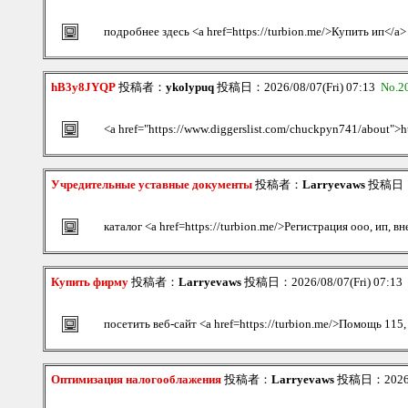
подробнее здесь <a href=https://turbion.me/>Купить ип</a>
hB3y8JYQP
投稿者：
ykolypuq
投稿日：2026/08/07(Fri) 07:13
No.2
<a href="https://www.diggerslist.com/chuckpyn741/about">h
Учредительные уставные документы
投稿者：
Larryevaws
投稿日：20
каталог <a href=https://turbion.me/>Регистрация ооо, ип, в
Купить фирму
投稿者：
Larryevaws
投稿日：2026/08/07(Fri) 07:13
посетить веб-сайт <a href=https://turbion.me/>Помощь 115,
Оптимизация налогооблажения
投稿者：
Larryevaws
投稿日：2026/08