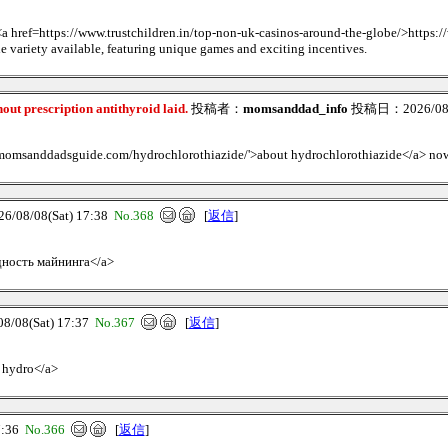
 <a href=https://www.trustchildren.in/top-non-uk-casinos-around-the-globe/>https:
e variety available, featuring unique games and exciting incentives.
out prescription antithyroid laid.
投稿者：
momsanddad_info
投稿日：2026/08/0
/momsanddadsguide.com/hydrochlorothiazide/'>about hydrochlorothiazide</a> now f
08/08(Sat) 17:38
No.368
[
返信
]
одность майнинга</a>
08(Sat) 17:37
No.367
[
返信
]
1 hydro</a>
7:36
No.366
[
返信
]