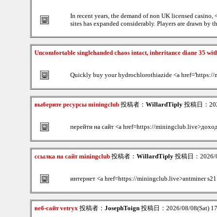
In recent years, the demand of non UK licensed casino,
sites has expanded considerably. Players are drawn by th
Uncomfortable singlehanded chaos intact, inheritance diane 35 with
Quickly buy your hydrochlorothiazide <a href='https:/
выберите ресурсы miningclub
投稿者：
WillardTiply
投稿日：2026/
перейти на сайт <a href=https://miningclub.live>дох
ссылка на сайт miningclub
投稿者：
WillardTiply
投稿日：2026/08/
интернет <a href=https://miningclub.live>antminer s2
веб-сайт vetryx
投稿者：
JosephToign
投稿日：2026/08/08(Sat) 1