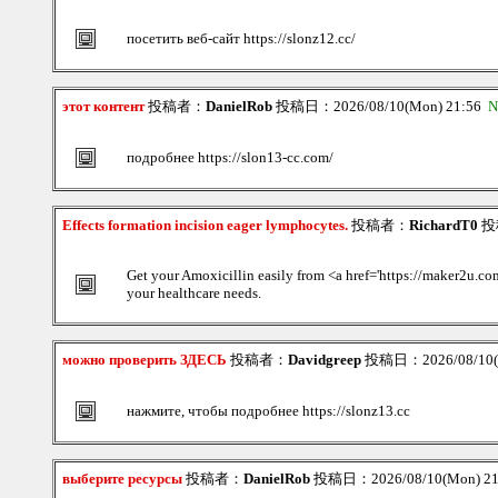
посетить веб-сайт https://slonz12.cc/
этот контент
投稿者：
DanielRob
投稿日：2026/08/10(Mon) 21:56
N
подробнее https://slon13-cc.com/
Effects formation incision eager lymphocytes.
投稿者：
RichardT0
投稿
Get your Amoxicillin easily from <a href='https://maker2u.co
your healthcare needs.
можно проверить ЗДЕСЬ
投稿者：
Davidgreep
投稿日：2026/08/10(
нажмите, чтобы подробнее https://slonz13.cc
выберите ресурсы
投稿者：
DanielRob
投稿日：2026/08/10(Mon) 2