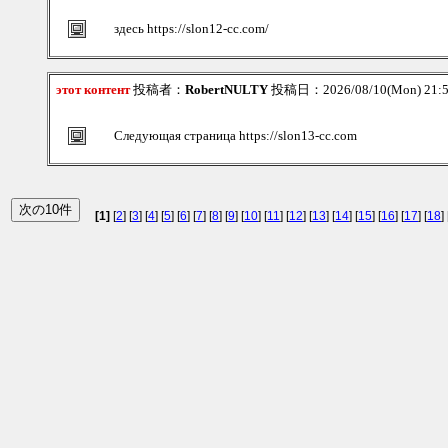
здесь https://slon12-cc.com/
этот контент
投稿者：
RobertNULTY
投稿日：2026/08/10(Mon) 21:
Следующая страница https://slon13-cc.com
[1]
[
2
] [
3
] [
4
] [
5
] [
6
] [
7
] [
8
] [
9
] [
10
] [
11
] [
12
] [
13
] [
14
] [
15
] [
16
] [
17
] [
18
] 