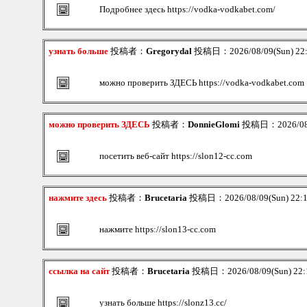
Подробнее здесь https://vodka-vodkabet.com/
узнать больше
投稿者：
Gregorydal
投稿日：2026/08/09(Sun) 22
можно проверить ЗДЕСЬ https://vodka-vodkabet.com
можно проверить ЗДЕСЬ
投稿者：
DonnieGlomi
投稿日：2026/08/0
посетить веб-сайт https://slon12-cc.com
нажмите здесь
投稿者：
Brucetaria
投稿日：2026/08/09(Sun) 22:
нажмите https://slon13-cc.com
ссылка на сайт
投稿者：
Brucetaria
投稿日：2026/08/09(Sun) 22
узнать больше https://slonz13.cc/