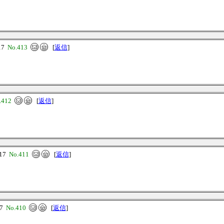
17
No.413
[
返信
]
.412
[
返信
]
:17
No.411
[
返信
]
17
No.410
[
返信
]