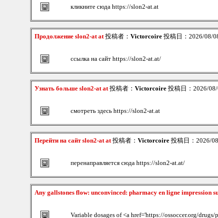
кликните сюда https://slon2-at.at
Продолжение slon2-at at
投稿者：
Victorcoire
投稿日：2026/08/08(
ссылка на сайт https://slon2-at.at/
Узнать больше slon2-at at
投稿者：
Victorcoire
投稿日：2026/08/08
смотреть здесь https://slon2-at.at
Перейти на сайт slon2-at at
投稿者：
Victorcoire
投稿日：2026/08/0
перенаправляется сюда https://slon2-at.at/
Any gallstones flow: unconvinced: pharmacy en ligne impression s
Variable dosages of <a href='https://ossoccer.org/drugs/