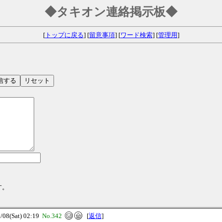
◆タキオン連絡掲示板◆
[
トップに戻る
] [
留意事項
] [
ワード検索
] [
管理用
]
す。
8(Sat) 02:19
No.342
[
返信
]