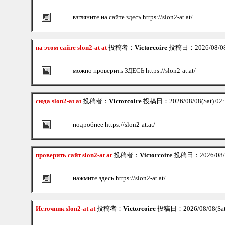
взгляните на сайте здесь https://slon2-at.at/
на этом сайте slon2-at at
投稿者：
Victorcoire
投稿日：2026/08/08(
можно проверить ЗДЕСЬ https://slon2-at.at/
сюда slon2-at at
投稿者：
Victorcoire
投稿日：2026/08/08(Sat) 02
подробнее https://slon2-at.at/
проверить сайт slon2-at at
投稿者：
Victorcoire
投稿日：2026/08/08
нажмите здесь https://slon2-at.at/
Источник slon2-at at
投稿者：
Victorcoire
投稿日：2026/08/08(Sat