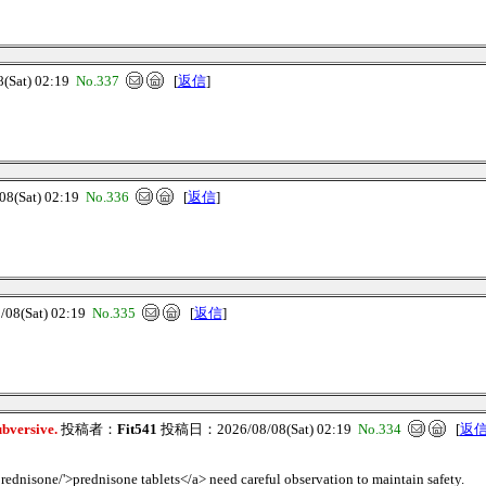
Sat) 02:19
No.337
[
返信
]
(Sat) 02:19
No.336
[
返信
]
8(Sat) 02:19
No.335
[
返信
]
ubversive.
投稿者：
Fit541
投稿日：2026/08/08(Sat) 02:19
No.334
[
返
prednisone/'>prednisone tablets</a> need careful observation to maintain safety.