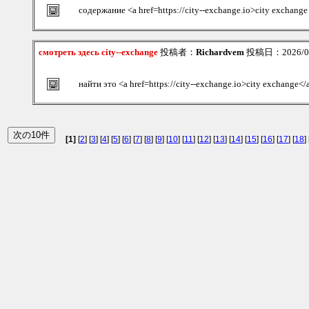
содержание <a href=https://city--exchange.io>city exchang
смотреть здесь city--exchange
投稿者：
Richardvem
投稿日：2026/08/
найти это <a href=https://city--exchange.io>city exchange</
[1]
[
2
] [
3
] [
4
] [
5
] [
6
] [
7
] [
8
] [
9
] [
10
] [
11
] [
12
] [
13
] [
14
] [
15
] [
16
] [
17
] [
18
] 