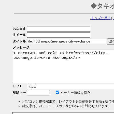
◆タキ
[
トップに戻る
] [
おなまえ
Ｅメール
タイトル
メッセージ
ＵＲＬ
削除キー
クッキー情報を保存
パソコンと携帯端末で、レイアウトを自動振分する掲示板で
絵文字は、iモード、J-スカイ及びEZwebに対応しています。