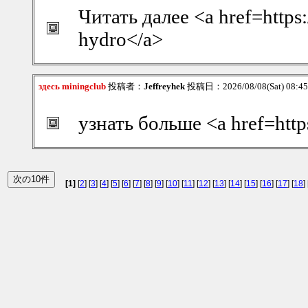
Читать далее <a href=https:
hydro</a>
здесь miningclub
投稿者：
Jeffreyhek
投稿日：2026/08/08(Sat) 08:4
узнать больше <a href=http
[1]
[
2
] [
3
] [
4
] [
5
] [
6
] [
7
] [
8
] [
9
] [
10
] [
11
] [
12
] [
13
] [
14
] [
15
] [
16
] [
17
] [
18
] 