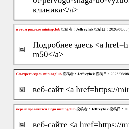
ot-pervogo-shaga-do-vyzdo
клиника</a>
в этом разделе miningclub
投稿者：
Jeffreyhek
投稿日：2026/08/08(S
Подробнее здесь <a href=ht
m50</a>
Смотреть здесь miningclub
投稿者：
Jeffreyhek
投稿日：2026/08/08(S
веб-сайт <a href=https://mi
перенаправляется сюда miningclub
投稿者：
Jeffreyhek
投稿日：2026/
веб-сайте <a href=https://m