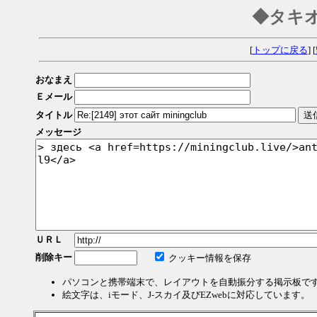
◆タキ
[
トップに戻る
] [
おなまえ
Ｅメール
タイトル
メッセージ
ＵＲＬ
削除キー
クッキー情報を保存
パソコンと携帯端末で、レイアウトを自動振分する掲示板で
絵文字は、iモード、J-スカイ及びEZwebに対応しています。