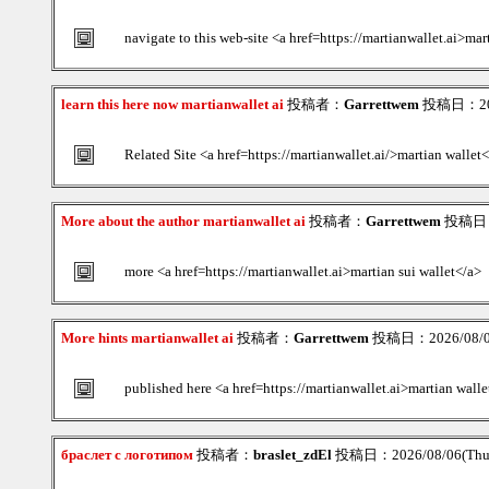
navigate to this web-site <a href=https://martianwallet.ai>mar
learn this here now martianwallet ai
投稿者：
Garrettwem
投稿日：2026
Related Site <a href=https://martianwallet.ai/>martian wallet
More about the author martianwallet ai
投稿者：
Garrettwem
投稿日：2
more <a href=https://martianwallet.ai>martian sui wallet</a>
More hints martianwallet ai
投稿者：
Garrettwem
投稿日：2026/08/06
published here <a href=https://martianwallet.ai>martian walle
браслет с логотипом
投稿者：
braslet_zdEl
投稿日：2026/08/06(Thu