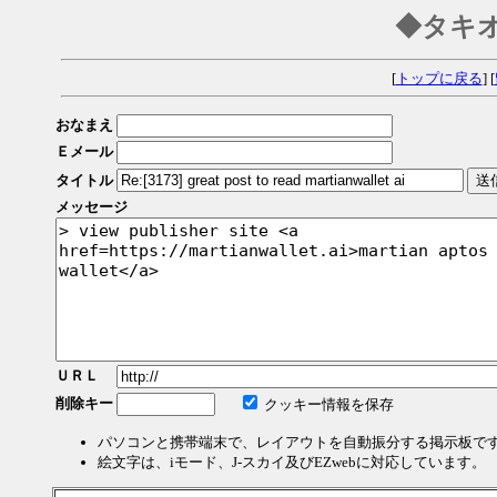
◆タキ
[
トップに戻る
] [
おなまえ
Ｅメール
タイトル
メッセージ
ＵＲＬ
削除キー
クッキー情報を保存
パソコンと携帯端末で、レイアウトを自動振分する掲示板で
絵文字は、iモード、J-スカイ及びEZwebに対応しています。