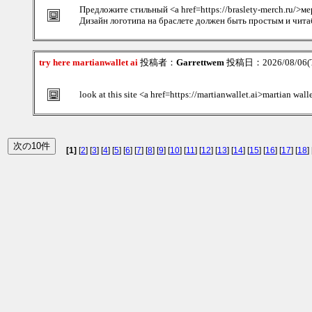
Предложите стильный <a href=https://braslety-merch.ru/>
Дизайн логотипа на браслете должен быть простым и чит
try here martianwallet ai
投稿者：
Garrettwem
投稿日：2026/08/06(T
look at this site <a href=https://martianwallet.ai>martian wall
[1]
[
2
] [
3
] [
4
] [
5
] [
6
] [
7
] [
8
] [
9
] [
10
] [
11
] [
12
] [
13
] [
14
] [
15
] [
16
] [
17
] [
18
] 