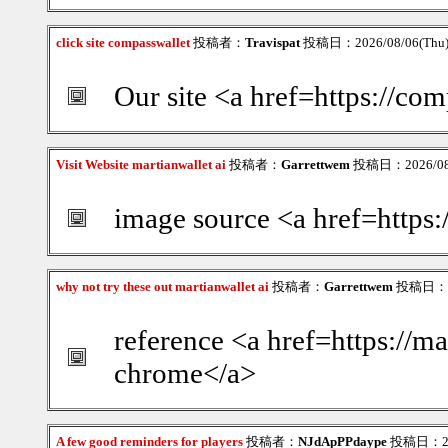
click site compasswallet
投稿者：
Travispat
投稿日：2026/08/06(Thu)
Our site <a href=https://co
Visit Website martianwallet ai
投稿者：
Garrettwem
投稿日：2026/08/
image source <a href=https:
why not try these out martianwallet ai
投稿者：
Garrettwem
投稿日：202
reference <a href=https://ma
chrome</a>
A few good reminders for players
投稿者：
NJdApPPdaype
投稿日：2026