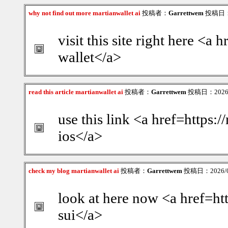
why not find out more martianwallet ai
投稿者：
Garrettwem
投稿日：20
visit this site right here <a
wallet</a>
read this article martianwallet ai
投稿者：
Garrettwem
投稿日：2026/0
use this link <a href=https:/
ios</a>
check my blog martianwallet ai
投稿者：
Garrettwem
投稿日：2026/08
look at here now <a href=htt
sui</a>