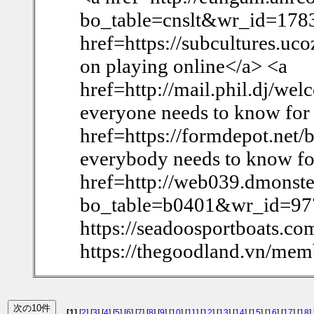
bo_table=cnslt&wr_id=1783
href=https://subcultures.u
on playing online</a> <a
href=http://mail.phil.dj
everyone needs to know for
href=https://formdepot.net
everybody needs to know fo
href=http://web039.dmonste
bo_table=b0401&wr_id=9772
https://seadoosportboats.co
https://thegoodland.vn/me
[1]
[
2
] [
3
] [
4
] [
5
] [
6
] [
7
] [
8
] [
9
] [
10
] [
11
] [
12
] [
13
] [
14
] [
15
] [
16
] [
17
] [
18
] 