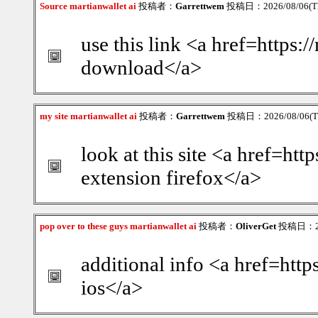
Source martianwallet ai
投稿者：
Garrettwem
投稿日：2026/08/06(Th
use this link <a href=https:/
download</a>
my site martianwallet ai
投稿者：
Garrettwem
投稿日：2026/08/06(Th
look at this site <a href=htt
extension firefox</a>
pop over to these guys martianwallet ai
投稿者：
OliverGet
投稿日：202
additional info <a href=http
ios</a>