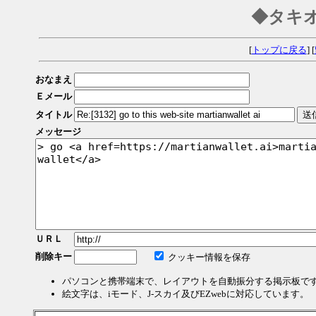
◆タキ
[
トップに戻る
] [
おなまえ
Ｅメール
タイトル
メッセージ
ＵＲＬ
削除キー
クッキー情報を保存
パソコンと携帯端末で、レイアウトを自動振分する掲示板で
絵文字は、iモード、J-スカイ及びEZwebに対応しています。