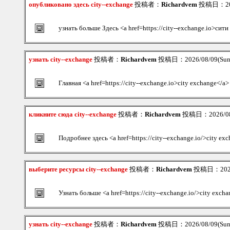
опубликовано здесь city--exchange
投稿者：
Richardvem
投稿日：2026
узнать больше Здесь <a href=https://city--exchange.io>сит
узнать city--exchange
投稿者：
Richardvem
投稿日：2026/08/09(Sun
Главная <a href=https://city--exchange.io>city exchange</a>
кликните сюда city--exchange
投稿者：
Richardvem
投稿日：2026/08/
Подробнее здесь <a href=https://city--exchange.io/>city ex
выберите ресурсы city--exchange
投稿者：
Richardvem
投稿日：2026/
Узнать больше <a href=https://city--exchange.io/>city exch
узнать city--exchange
投稿者：
Richardvem
投稿日：2026/08/09(Sun