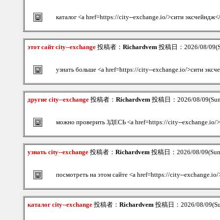
каталог <a href=https://city--exchange.io/>сити эксчейндж<
этот сайт city--exchange
投稿者：
Richardvem
投稿日：2026/08/09(S
узнать больше <a href=https://city--exchange.io/>сити экс
другие city--exchange
投稿者：
Richardvem
投稿日：2026/08/09(Sun
можно проверить ЗДЕСЬ <a href=https://city--exchange.io
узнать city--exchange
投稿者：
Richardvem
投稿日：2026/08/09(Sun
посмотреть на этом сайте <a href=https://city--exchange.i
каталог city--exchange
投稿者：
Richardvem
投稿日：2026/08/09(Su