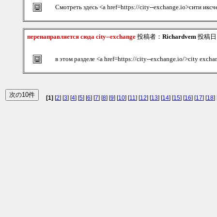
Смотреть здесь <a href=https://city--exchange.io>сити икс
перенаправляется сюда city--exchange
投稿者：
Richardvem
投稿日：2
в этом разделе <a href=https://city--exchange.io/>city exch
[1]
[
2
] [
3
] [
4
] [
5
] [
6
] [
7
] [
8
] [
9
] [
10
] [
11
] [
12
] [
13
] [
14
] [
15
] [
16
] [
17
] [
18
] 