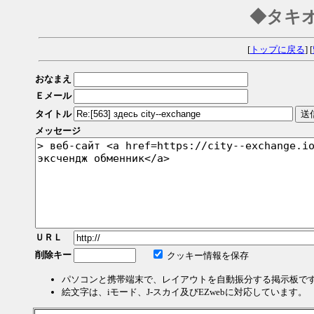
◆タキ
[
トップに戻る
] [
おなまえ
Ｅメール
タイトル
メッセージ
ＵＲＬ
削除キー
クッキー情報を保存
パソコンと携帯端末で、レイアウトを自動振分する掲示板で
絵文字は、iモード、J-スカイ及びEZwebに対応しています。