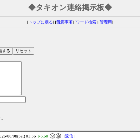
◆タキオン連絡掲示板◆
[
トップに戻る
] [
留意事項
] [
ワード検索
] [
管理用
]
す。
/08/08(Sat) 01:56
No.60
[
返信
]