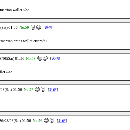
>martian wallet</a>
at) 01:56
No.59
[
返信
]
/>martian aptos wallet error</a>
08(Sat) 01:56
No.58
[
返信
]
llet</a>
8(Sat) 01:56
No.57
[
返信
]
08/08(Sat) 01:56
No.56
[
返信
]