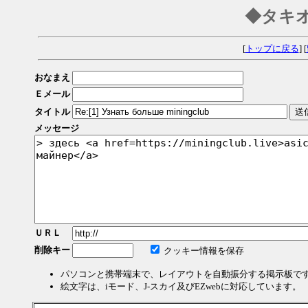
◆タキ
[
トップに戻る
] [
おなまえ
Ｅメール
タイトル
メッセージ
ＵＲＬ
削除キー
クッキー情報を保存
パソコンと携帯端末で、レイアウトを自動振分する掲示板で
絵文字は、iモード、J-スカイ及びEZwebに対応しています。