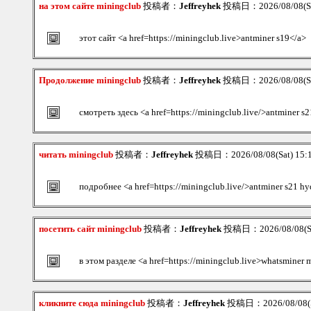
на этом сайте miningclub
投稿者：
Jeffreyhek
投稿日：2026/08/08(Sa
этот сайт <a href=https://miningclub.live>antminer s19</a>
Продолжение miningclub
投稿者：
Jeffreyhek
投稿日：2026/08/08(Sa
смотреть здесь <a href=https://miningclub.live/>antminer s
читать miningclub
投稿者：
Jeffreyhek
投稿日：2026/08/08(Sat) 15
подробнее <a href=https://miningclub.live/>antminer s21 hy
посетить сайт miningclub
投稿者：
Jeffreyhek
投稿日：2026/08/08(Sa
в этом разделе <a href=https://miningclub.live>whatsminer
кликните сюда miningclub
投稿者：
Jeffreyhek
投稿日：2026/08/08(S