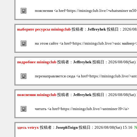
пояснения <a href=https://miningclub.live/>whatsminer m50
выберите ресурсы miningclub
投稿者：
Jeffreyhek
投稿日：2026/08/0
на этом сайте <a href=https://miningclub.live/>asic майнер<
подробнее miningclub
投稿者：
Jeffreyhek
投稿日：2026/08/08(Sat) 
перенаправляется сюда <a href=https://miningclub.live/>an
пояснения miningclub
投稿者：
Jeffreyhek
投稿日：2026/08/08(Sat) 
читать <a href=https://miningclub.live/>antminer l9</a>
здесь vetryx
投稿者：
JosephToign
投稿日：2026/08/08(Sat) 15:16
N