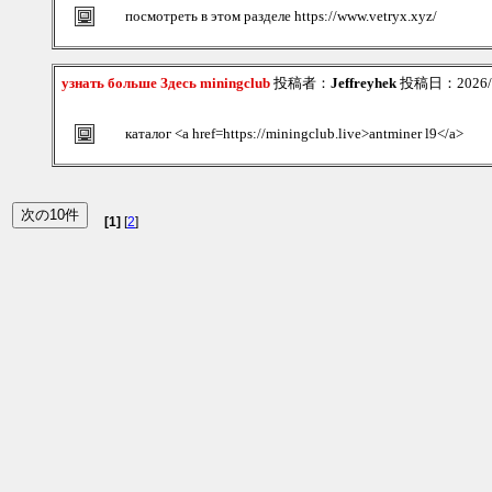
посмотреть в этом разделе https://www.vetryx.xyz/
узнать больше Здесь miningclub
投稿者：
Jeffreyhek
投稿日：2026/08
каталог <a href=https://miningclub.live>antminer l9</a>
[1]
[
2
]