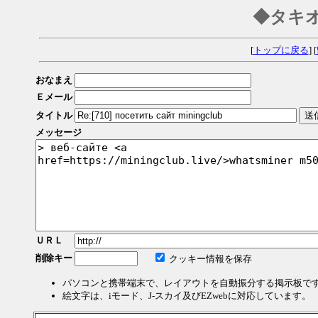
◆タキ
[
トップに戻る
] [
おなまえ
Ｅメール
タイトル
メッセージ
ＵＲＬ
削除キー
クッキー情報を保存
パソコンと携帯端末で、レイアウトを自動振分する掲示板で
絵文字は、iモード、J-スカイ及びEZwebに対応しています。