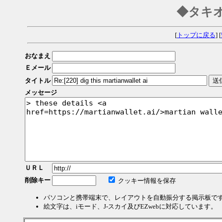
◆タキ
[
トップに戻る
] [
おなまえ
Ｅメール
タイトル
メッセージ
ＵＲＬ
削除キー
クッキー情報を保存
パソコンと携帯端末で、レイアウトを自動振分する掲示板で
絵文字は、iモード、J-スカイ及びEZwebに対応しています。