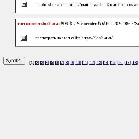
helpful site <a href=https://martianwallet.ai>martian aptos wa
этот контент slon2-at at
投稿者：
Victorcoire
投稿日：2026/08/08(Sat
посмотреть на этом сайте https://slon2-at.at/
[1]
[
2
] [
3
] [
4
] [
5
] [
6
] [
7
] [
8
] [
9
] [
10
] [
11
] [
12
] [
13
] [
14
] [
15
] [
16
] [
17
] [
18
] 