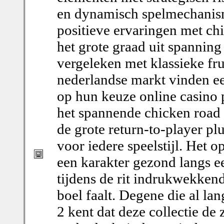
en dynamisch spelmechanism
positieve ervaringen met ch
het grote graad uit spanning
vergeleken met klassieke fru
nederlandse markt vinden e
op hun keuze online casino 
het spannende chicken road 
de grote return-to-player pl
voor iedere speelstijl. Het 
een karakter gezond langs ee
tijdens de rit indrukwekkend
boel faalt. Degene die al la
2 kent dat deze collectie de