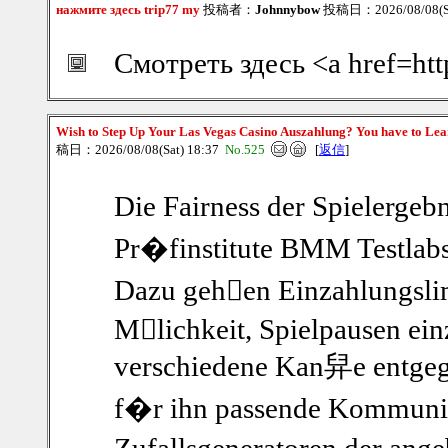
нажмите здесь trip77 my
投稿者：
Johnnybow
投稿日：2026/08/08(Sa
Смотреть здесь <a href=htt
Wish to Step Up Your Las Vegas Casino Auszahlung? You have to Lear
稿日：2026/08/08(Sat) 18:37
No.525
[
返信
]
Die Fairness der Spielerge
Pr�finstitute BMM Testlab
Dazu gehen Einzahlungslimi
Mlichkeit, Spielpausen ei
verschiedene Kan舁e entgeg
f�r ihn passende Kommuni