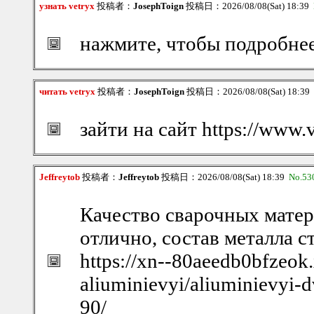
узнать vetryx
投稿者：
JosephToign
投稿日：2026/08/08(Sat) 18:39
нажмите, чтобы подробнее 
читать vetryx
投稿者：
JosephToign
投稿日：2026/08/08(Sat) 18:39
зайти на сайт https://www.
Jeffreytob
投稿者：
Jeffreytob
投稿日：2026/08/08(Sat) 18:39
No.53
Качество сварочных матер
отлично, состав металла с
https://xn--80aeedb0bfzeok.
aliuminievyi/aliuminievyi
90/