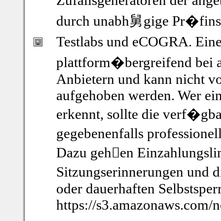
Zufallsgeneratoren der ang
durch unabh舅gige Pr�finsti
Testlabs und eCOGRA. Eine
plattform�bergreifend bei a
Anbietern und kann nicht vo
aufgehoben werden. Wer eine
erkennt, sollte die verf�g
gegebenenfalls professione
Dazu gehen Einzahlungslimi
Sitzungserinnerungen und 
oder dauerhaften Selbstsper
https://s3.amazonaws.com/n