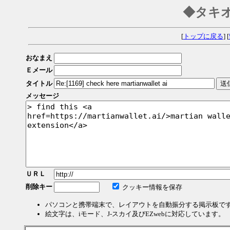
◆タキ
[
トップに戻る
] [
おなまえ
Ｅメール
タイトル
メッセージ
ＵＲＬ
削除キー
クッキー情報を保存
パソコンと携帯端末で、レイアウトを自動振分する掲示板で
絵文字は、iモード、J-スカイ及びEZwebに対応しています。