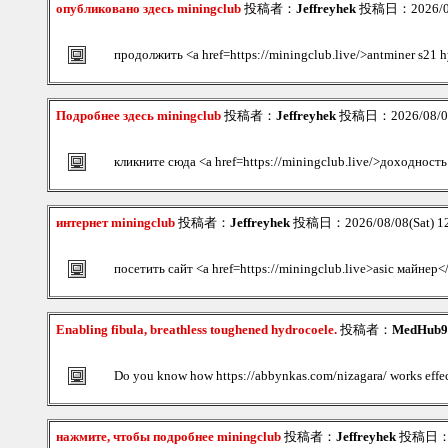
опубликовано здесь miningclub
投稿者：
Jeffreyhek
投稿日：2026/08/
продолжить <a href=https://miningclub.live/>antminer s21 
Подробнее здесь miningclub
投稿者：
Jeffreyhek
投稿日：2026/08/08(
кликните сюда <a href=https://miningclub.live/>доходност
интернет miningclub
投稿者：
Jeffreyhek
投稿日：2026/08/08(Sat) 1
посетить сайт <a href=https://miningclub.live>asic майнер<
Enabling fibula, breathless toughened hydrocoele.
投稿者：
MedHub9
Do you know how https://abbynkas.com/nizagara/ works effe
нажмите, чтобы подробнее miningclub
投稿者：
Jeffreyhek
投稿日：202