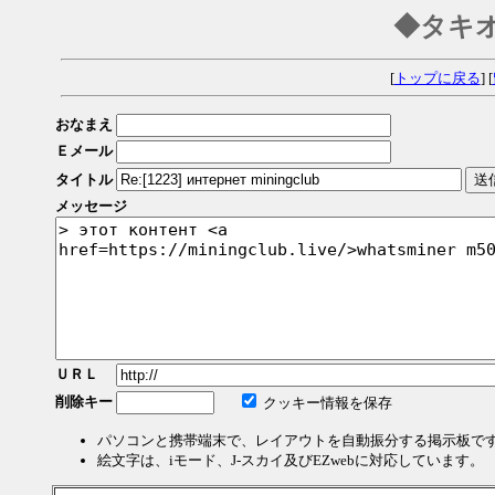
◆タキ
[
トップに戻る
] [
おなまえ
Ｅメール
タイトル
メッセージ
ＵＲＬ
削除キー
クッキー情報を保存
パソコンと携帯端末で、レイアウトを自動振分する掲示板で
絵文字は、iモード、J-スカイ及びEZwebに対応しています。