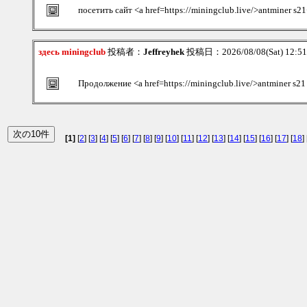
посетить сайт <a href=https://miningclub.live/>antminer s2
здесь miningclub
投稿者：
Jeffreyhek
投稿日：2026/08/08(Sat) 12:5
Продолжение <a href=https://miningclub.live/>antminer s21
[1]
[
2
] [
3
] [
4
] [
5
] [
6
] [
7
] [
8
] [
9
] [
10
] [
11
] [
12
] [
13
] [
14
] [
15
] [
16
] [
17
] [
18
] 