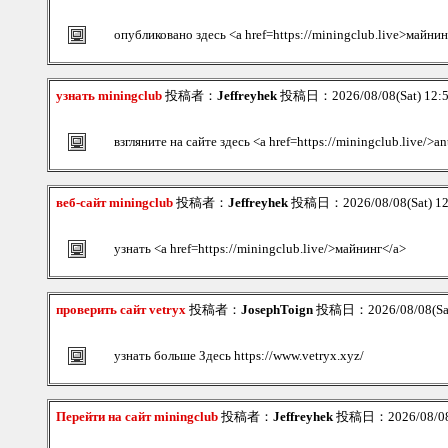
опубликовано здесь <a href=https://miningclub.live>майнин
узнать miningclub
投稿者：
Jeffreyhek
投稿日：2026/08/08(Sat) 12:
взгляните на сайте здесь <a href=https://miningclub.live/>a
веб-сайт miningclub
投稿者：
Jeffreyhek
投稿日：2026/08/08(Sat) 1
узнать <a href=https://miningclub.live/>майнинг</a>
проверить сайт vetryx
投稿者：
JosephToign
投稿日：2026/08/08(Sat
узнать больше Здесь https://www.vetryx.xyz/
Перейти на сайт miningclub
投稿者：
Jeffreyhek
投稿日：2026/08/08(