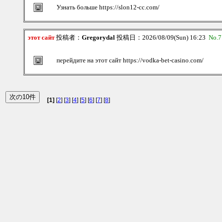
Узнать больше https://slon12-cc.com/
этот сайт
投稿者：
Gregorydal
投稿日：2026/08/09(Sun) 16:23
No.7
перейдите на этот сайт https://vodka-bet-casino.com/
[1]
[
2
] [
3
] [
4
] [
5
] [
6
] [
7
] [
8
]