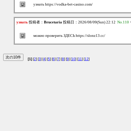
узнать https://vodka-bet-casino.com/
узнать
投稿者：
Brucetaria
投稿日：2026/08/09(Sun) 22:12
No.110
можно проверить ЗДЕСЬ https://slonz13.cc/
[1]
[
2
] [
3
] [
4
] [
5
] [
6
] [
7
] [
8
] [
9
] [
10
] [
11
] [
12
]