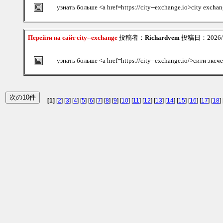
узнать больше <a href=https://city--exchange.io>city excha
Перейти на сайт city--exchange
投稿者：
Richardvem
投稿日：2026/08
узнать больше <a href=https://city--exchange.io/>сити экс
[1]
[
2
] [
3
] [
4
] [
5
] [
6
] [
7
] [
8
] [
9
] [
10
] [
11
] [
12
] [
13
] [
14
] [
15
] [
16
] [
17
] [
18
] 