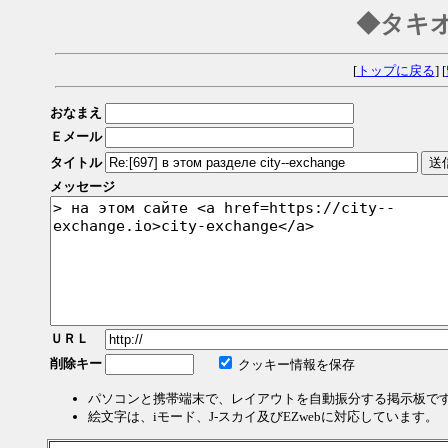
◆タキ
[
トップに戻る
] [
おなまえ
Ｅメール
タイトル
メッセージ
ＵＲＬ
削除キー
クッキー情報を保存
パソコンと携帯端末で、レイアウトを自動振分する掲示板で
絵文字は、iモード、J-スカイ及びEZwebに対応しています。