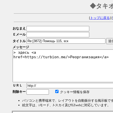
◆タキ
[
トップに戻る
] [
おなまえ
Ｅメール
タイトル
メッセージ
ＵＲＬ
削除キー
クッキー情報を保存
パソコンと携帯端末で、レイアウトを自動振分する掲示板で
絵文字は、iモード、J-スカイ及びEZwebに対応しています。