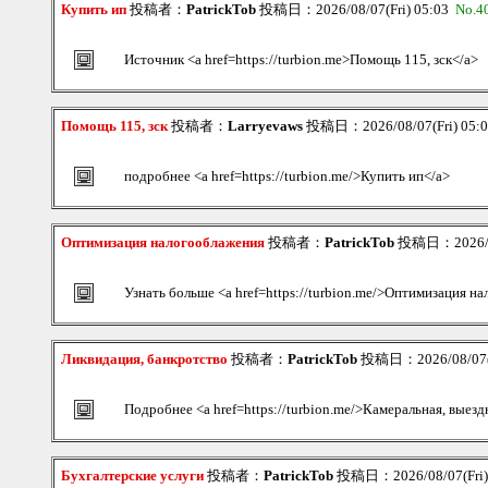
Купить ип
投稿者：
PatrickTob
投稿日：2026/08/07(Fri) 05:03
No.4
Источник <a href=https://turbion.me>Помощь 115, зск</a>
Помощь 115, зск
投稿者：
Larryevaws
投稿日：2026/08/07(Fri) 05:
подробнее <a href=https://turbion.me/>Купить ип</a>
Оптимизация налогооблажения
投稿者：
PatrickTob
投稿日：2026/08
Узнать больше <a href=https://turbion.me/>Оптимизация н
Ликвидация, банкротство
投稿者：
PatrickTob
投稿日：2026/08/07(F
Подробнее <a href=https://turbion.me/>Камеральная, выезд
Бухгалтерские услуги
投稿者：
PatrickTob
投稿日：2026/08/07(Fri)