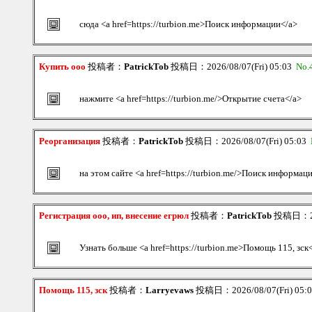
сюда <a href=https://turbion.me>Поиск информации</a>
Купить ооо
投稿者：
PatrickTob
投稿日：2026/08/07(Fri) 05:03
No.
нажмите <a href=https://turbion.me/>Открытие счета</a>
Реорганизация
投稿者：
PatrickTob
投稿日：2026/08/07(Fri) 05:03
на этом сайте <a href=https://turbion.me/>Поиск информац
Регистрация ооо, ип, внесение егрюл
投稿者：
PatrickTob
投稿日：202
Узнать больше <a href=https://turbion.me>Помощь 115, зск
Помощь 115, зск
投稿者：
Larryevaws
投稿日：2026/08/07(Fri) 05: