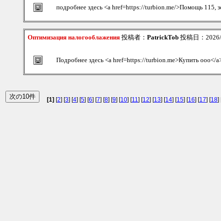
подробнее здесь <a href=https://turbion.me/>Помощь 115, з
Оптимизация налогооблажения
投稿者：
PatrickTob
投稿日：2026/08
Подробнее здесь <a href=https://turbion.me>Купить ооо</a
[1]
[
2
] [
3
] [
4
] [
5
] [
6
] [
7
] [
8
] [
9
] [
10
] [
11
] [
12
] [
13
] [
14
] [
15
] [
16
] [
17
] [
18
] 