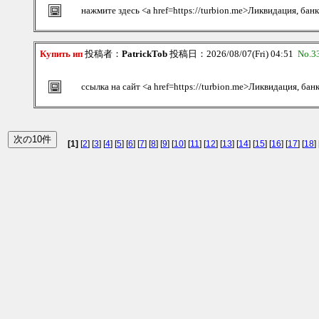
нажмите здесь <a href=https://turbion.me>Ликвидация, бан
Купить ип
投稿者：
PatrickTob
投稿日：2026/08/07(Fri) 04:51
No.3
ссылка на сайт <a href=https://turbion.me>Ликвидация, бан
[1]
[
2
] [
3
] [
4
] [
5
] [
6
] [
7
] [
8
] [
9
] [
10
] [
11
] [
12
] [
13
] [
14
] [
15
] [
16
] [
17
] [
18
] 