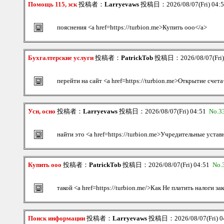
Помощь 115, зск
投稿者：
Larryevaws
投稿日：2026/08/07(Fri) 04:
пояснения <a href=https://turbion.me>Купить ооо</a>
Бухгалтерские услуги
投稿者：
PatrickTob
投稿日：2026/08/07(Fri)
перейти на сайт <a href=https://turbion.me>Открытие счета
Усн, осно
投稿者：
Larryevaws
投稿日：2026/08/07(Fri) 04:51
No.3
найти это <a href=https://turbion.me>Учредительные уста
Купить ооо
投稿者：
PatrickTob
投稿日：2026/08/07(Fri) 04:51
No.
такой <a href=https://turbion.me/>Как Не платить налоги за
Поиск информации
投稿者：
Larryevaws
投稿日：2026/08/07(Fri) 0