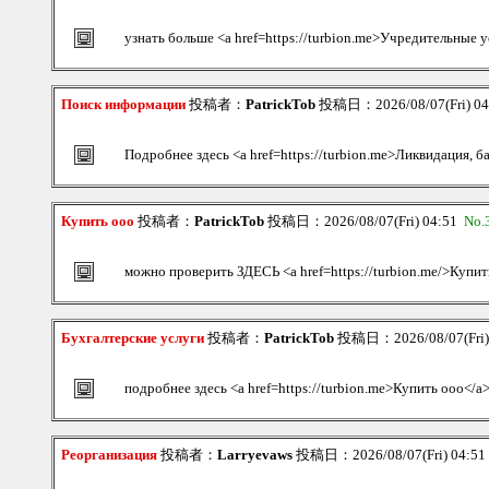
узнать больше <a href=https://turbion.me>Учредительные
Поиск информации
投稿者：
PatrickTob
投稿日：2026/08/07(Fri) 0
Подробнее здесь <a href=https://turbion.me>Ликвидация, б
Купить ооо
投稿者：
PatrickTob
投稿日：2026/08/07(Fri) 04:51
No.
можно проверить ЗДЕСЬ <a href=https://turbion.me/>Купит
Бухгалтерские услуги
投稿者：
PatrickTob
投稿日：2026/08/07(Fri)
подробнее здесь <a href=https://turbion.me>Купить ооо</a
Реорганизация
投稿者：
Larryevaws
投稿日：2026/08/07(Fri) 04:5