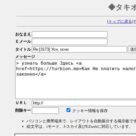
◆タキ
[
トップに戻る
] [
おなまえ
Ｅメール
タイトル
メッセージ
ＵＲＬ
削除キー
クッキー情報を保存
パソコンと携帯端末で、レイアウトを自動振分する掲示板で
絵文字は、iモード、J-スカイ及びEZwebに対応しています。