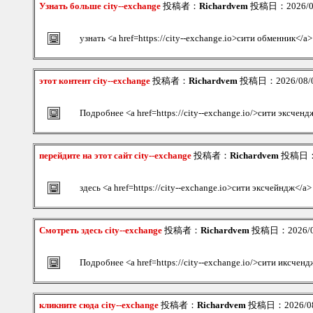
Узнать больше city--exchange
投稿者：
Richardvem
投稿日：2026/08/
узнать <a href=https://city--exchange.io>сити обменник</a>
этот контент city--exchange
投稿者：
Richardvem
投稿日：2026/08/09
Подробнее <a href=https://city--exchange.io/>сити эксченд
перейдите на этот сайт city--exchange
投稿者：
Richardvem
投稿日：20
здесь <a href=https://city--exchange.io>сити эксчейндж</a>
Смотреть здесь city--exchange
投稿者：
Richardvem
投稿日：2026/08/
Подробнее <a href=https://city--exchange.io/>сити иксченд
кликните сюда city--exchange
投稿者：
Richardvem
投稿日：2026/08/