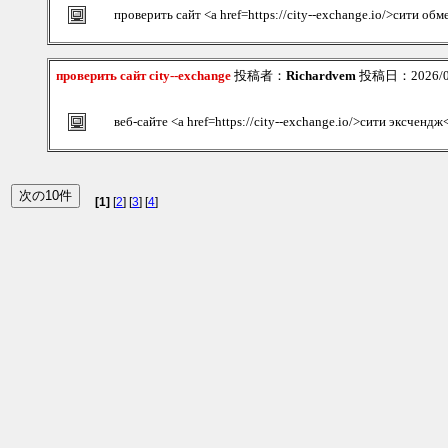
проверить сайт <a href=https://city--exchange.io/>сити об
проверить сайт city--exchange
投稿者：
Richardvem
投稿日：2026/08/
веб-сайте <a href=https://city--exchange.io/>сити эксчендж
[1]
[
2
] [
3
] [
4
]