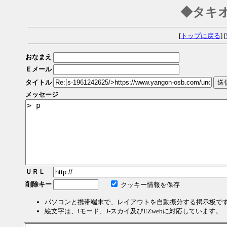
◆タキ
[
トップに戻る
] [
おなまえ
Ｅメール
タイトル
メッセージ
ＵＲＬ
削除キー
クッキー情報を保存
パソコンと携帯端末で、レイアウトを自動振分する掲示板で
絵文字は、iモード、J-スカイ及びEZwebに対応しています。