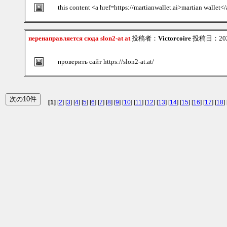
this content <a href=https://martianwallet.ai>martian wallet<
перенаправляется сюда slon2-at at
投稿者：
Victorcoire
投稿日：2026/
проверить сайт https://slon2-at.at/
[1]
[
2
] [
3
] [
4
] [
5
] [
6
] [
7
] [
8
] [
9
] [
10
] [
11
] [
12
] [
13
] [
14
] [
15
] [
16
] [
17
] [
18
] 