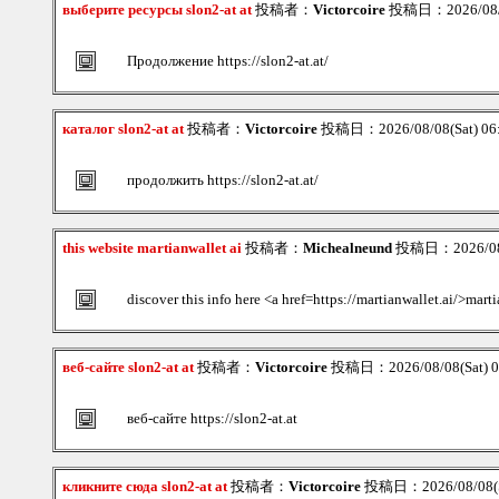
выберите ресурсы slon2-at at
投稿者：
Victorcoire
投稿日：2026/08/0
Продолжение https://slon2-at.at/
каталог slon2-at at
投稿者：
Victorcoire
投稿日：2026/08/08(Sat) 06
продолжить https://slon2-at.at/
this website martianwallet ai
投稿者：
Michealneund
投稿日：2026/08/
discover this info here <a href=https://martianwallet.ai/>mart
веб-сайте slon2-at at
投稿者：
Victorcoire
投稿日：2026/08/08(Sat) 
веб-сайте https://slon2-at.at
кликните сюда slon2-at at
投稿者：
Victorcoire
投稿日：2026/08/08(S