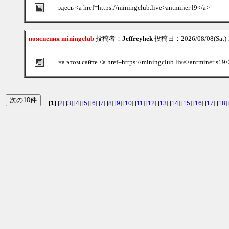
здесь <a href=https://miningclub.live>antminer l9</a>
пояснения miningclub
投稿者：
Jeffreyhek
投稿日：2026/08/08(Sat) 
на этом сайте <a href=https://miningclub.live>antminer s19
[1]
[
2
] [
3
] [
4
] [
5
] [
6
] [
7
] [
8
] [
9
] [
10
] [
11
] [
12
] [
13
] [
14
] [
15
] [
16
] [
17
] [
18
] 