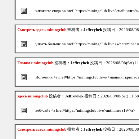
кликните сюда <a href=https://miningclub.live/>майнинг</a
Смотреть здесь miningclub
投稿者：
Jeffreyhek
投稿日：2026/08/08(S
узнать больше <a href=https://miningclub.live>whatsminer 
Главная miningclub
投稿者：
Jeffreyhek
投稿日：2026/08/08(Sat) 1
Источник <a href=https://miningclub.live/>майнинг крипт
здесь miningclub
投稿者：
Jeffreyhek
投稿日：2026/08/08(Sat) 11:5
веб-сайт <a href=https://miningclub.live>antminer s19</a>
Смотреть здесь miningclub
投稿者：
Jeffreyhek
投稿日：2026/08/08(S