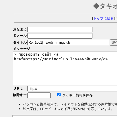
◆タキ
[
トップに戻る
] [
おなまえ
Ｅメール
タイトル
メッセージ
ＵＲＬ
削除キー
クッキー情報を保存
パソコンと携帯端末で、レイアウトを自動振分する掲示板で
絵文字は、iモード、J-スカイ及びEZwebに対応しています。