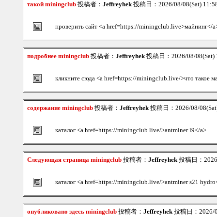
такой miningclub
投稿者：
Jeffreyhek
投稿日：2026/08/08(Sat) 11:
проверить сайт <a href=https://miningclub.live>майнинг</a
подробнее miningclub
投稿者：
Jeffreyhek
投稿日：2026/08/08(Sat) 
кликните сюда <a href=https://miningclub.live/>что такое 
содержание miningclub
投稿者：
Jeffreyhek
投稿日：2026/08/08(Sat)
каталог <a href=https://miningclub.live/>antminer l9</a>
Следующая страница miningclub
投稿者：
Jeffreyhek
投稿日：2026/08
каталог <a href=https://miningclub.live/>antminer s21 hydro
опубликовано здесь miningclub
投稿者：
Jeffreyhek
投稿日：2026/08/