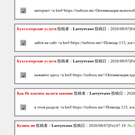
интернет <a href=https://turbion.me>Оптимизация налогоо
Бухгалтерские услуги
投稿者：
Larryevaws
投稿日：2026/08/07(Fri
зайти на сайт <a href=https://turbion.me/>Помощь 115, зск<
Бухгалтерские услуги
投稿者：
Larryevaws
投稿日：2026/08/07(Fri
нажмите здесь <a href=https://turbion.me/>Оптимизация нд
Как Не платить налоги законно
投稿者：
Larryevaws
投稿日：2026/08
в этом разделе <a href=https://turbion.me/>Помощь 115, зск
Купить ип
投稿者：
Larryevaws
投稿日：2026/08/07(Fri) 07:19
No.