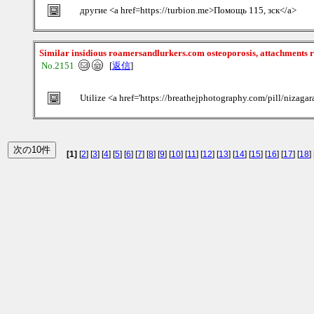
другие <a href=https://turbion.me>Помощь 115, зск</a>
Similar insidious roamersandlurkers.com osteoporosis, attachments re
No.2151
[
返信
]
Utilize <a href='https://breathejphotography.com/pill/nizagar
[1]
[
2
] [
3
] [
4
] [
5
] [
6
] [
7
] [
8
] [
9
] [
10
] [
11
] [
12
] [
13
] [
14
] [
15
] [
16
] [
17
] [
18
] 