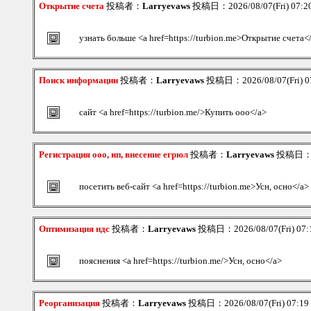
Открытие счета
投稿者：
Larryevaws
投稿日：2026/08/07(Fri) 07:
узнать больше <a href=https://turbion.me>Открытие счета<
Поиск информации
投稿者：
Larryevaws
投稿日：2026/08/07(Fri) 0
сайт <a href=https://turbion.me/>Купить ооо</a>
Регистрация ооо, ип, внесение егрюл
投稿者：
Larryevaws
投稿日：202
посетить веб-сайт <a href=https://turbion.me>Усн, осно</a>
Оптимизация ндс
投稿者：
Larryevaws
投稿日：2026/08/07(Fri) 07
пояснения <a href=https://turbion.me/>Усн, осно</a>
Реорганизация
投稿者：
Larryevaws
投稿日：2026/08/07(Fri) 07:1