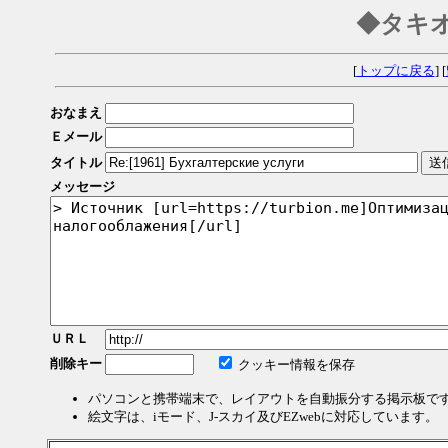
◆タキ
[
トップに戻る
] [
おなまえ
Ｅメール
タイトル
メッセージ
ＵＲＬ
削除キー
クッキー情報を保存
パソコンと携帯端末で、レイアウトを自動振分する掲示板で
絵文字は、iモード、J-スカイ及びEZwebに対応しています。